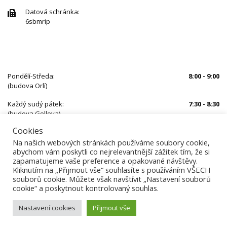
Datová schránka:
6sbmrip
ÚŘEDNÍ HODINY
Pondělí-Středa:
8:00 - 9:00
(budova Orlí)
Každý sudý pátek:
7:30 - 8:30
(budova Gollova)
Cookies
Mimo uvedený čas je nutné se předem objednat
Na našich webových stránkách používáme soubory cookie,
abychom vám poskytli co nejrelevantnější zážitek tím, že si
zapamatujeme vaše preference a opakované návštěvy.
Kliknutím na „Přijmout vše“ souhlasíte s používáním VŠECH
souborů cookie. Můžete však navštívit „Nastavení souborů
cookie“ a poskytnout kontrolovaný souhlas.
Nastavení cookies
Přijmout vše