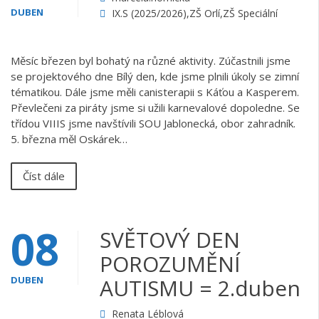
DUBEN
IX.S (2025/2026)
,
ZŠ Orlí
,
ZŠ Speciální
Měsíc březen byl bohatý na různé aktivity. Zúčastnili jsme
se projektového dne Bílý den, kde jsme plnili úkoly se zimní
tématikou. Dále jsme měli canisterapii s Káťou a Kasperem.
Převlečeni za piráty jsme si užili karnevalové dopoledne. Se
třídou VIIIS jsme navštívili SOU Jablonecká, obor zahradník.
5. března měl Oskárek…
Číst dále
08
SVĚTOVÝ DEN
POROZUMĚNÍ
DUBEN
AUTISMU = 2.duben
Renata Léblová