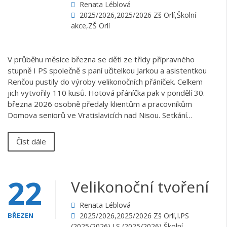
Renata Léblová
2025/2026
,
2025/2026 Zš Orlí
,
Školní
akce
,
ZŠ Orlí
V průběhu měsíce března se děti ze třídy přípravného
stupně I PS společně s paní učitelkou Jarkou a asistentkou
Renčou pustily do výroby velikonočních přáníček. Celkem
jich vytvořily 110 kusů. Hotová přáníčka pak v pondělí 30.
března 2026 osobně předaly klientům a pracovníkům
Domova seniorů ve Vratislavicích nad Nisou. Setkání…
Číst dále
22
Velikonoční tvoření
Renata Léblová
BŘEZEN
2025/2026
,
2025/2026 Zš Orlí
,
I.PS
(2025/2026)
,
I.S (2025/2026)
,
Školní