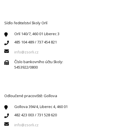
KONTAKTUJTE NÁS
Sídlo ředitelství školy Orlí
Orlí 140/7, 460 01 Liberec 3
485 104 489 / 737 454 821
info@zsorli.cz
Číslo bankovního účtu školy:
5453922/0800
Odloučené pracoviště: Gollova
Gollova 394/4, Liberec 4, 460 01
482 423 003 / 731 528 620
info@zsorli.cz