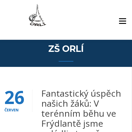
Přejít
Základní škola Orlí a odloučené pracoviště
ZÁKLADNÍ ŠKOLA,
k
Gollova
LIBEREC, ORLÍ 140/7,
obsahu
PŘÍSPĚVKOVÁ
webu
ORGANIZACE
ZŠ ORLÍ
26
Fantastický úspěch
našich žáků: V
ČERVEN
terénním běhu ve
Frýdlantě jsme