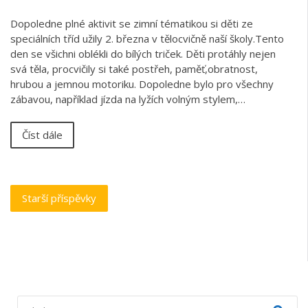
Dopoledne plné aktivit se zimní tématikou si děti ze
speciálních tříd užily 2. března v tělocvičně naší školy.Tento
den se všichni oblékli do bílých triček. Děti protáhly nejen
svá těla, procvičily si také postřeh, paměť,obratnost,
hrubou a jemnou motoriku. Dopoledne bylo pro všechny
zábavou, například jízda na lyžích volným stylem,…
Číst dále
Navigace
Starší příspěvky
pro
příspěvky