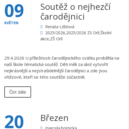
09
Soutěž o nejhezčí
čarodějnici
KVĚTEN
Renata Léblová
2025/2026
,
2025/2026 Zš Orlí
,
Školní
akce
,
ZŠ Orlí
29.4.2026 U příležitosti čarodějnického svátku proběhla na
naší škole tématická soutěž. Děti měli za úkol vytvořit
nejkrásnější a nejstrašidelnější čarodějnici a zde jsou
vítězové, kteří se této soutěže zúčastnili.
Číst dále
20
Březen
marcela.hornicka