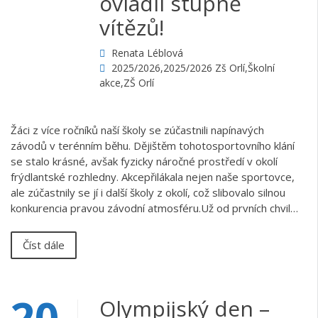
ovládli stupně
vítězů!
Renata Léblová
2025/2026
,
2025/2026 Zš Orlí
,
Školní
akce
,
ZŠ Orlí
Žáci z více ročníků naší školy se zúčastnili napínavých
závodů v terénním běhu. Dějištěm tohotosportovního klání
se stalo krásné, avšak fyzicky náročné prostředí v okolí
frýdlantské rozhledny. Akcepřilákala nejen naše sportovce,
ale zúčastnily se jí i další školy z okolí, což slibovalo silnou
konkurencia pravou závodní atmosféru.Už od prvních chvil…
Číst dále
20
Olympijský den –