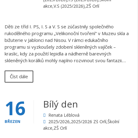
akce
,
V.S (2025/2026)
,
ZŠ Orlí
Děti ze tříd I. PS, I. S a V. S se zúčastnily společného
rukodělného programu „Velikonoční tvoření“ v Muzeu skla a
bižuterie v Jablonci nad Nisou. V rámci edukačního
programu si vyzkoušely zdobení skleněných vajíček –
kraslic, kdy za použití lepidla a nádherně barevných
skleněných korálků mohly naplno rozvinout svou fantazii.…
Číst dále
16
Bílý den
Renata Léblová
BŘEZEN
2025/2026
,
2025/2026 Zš Orlí
,
Školní
akce
,
ZŠ Orlí