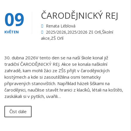
09
ČARODĚJNICKÝ REJ
Renata Léblová
KVĚTEN
2025/2026
,
2025/2026 Zš Orlí
,
Školní
akce
,
ZŠ Orlí
30. dubna 2026V tento den se na naší škole konal již
tradiční ČARODĚJNICKÝ REJ. Akce se konala naškolní
zahradě, kam mohli žáci ze ZŠS přijít v čarodějnických
kostýmech a kde si zasoutěžilina osmi tematicky
připravených stanovištích. Například házeli šiškami na
čarodějnici, naučilise stavět hranici z klacíků, létali na koštěti,
zaskákali si v pytlích, uvařili…
Číst dále