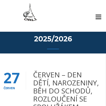
Přejít
Základní škola Orlí a odloučené pracoviště
ZÁKLADNÍ ŠKOLA,
k
Gollova
LIBEREC, ORLÍ 140/7,
obsahu
PŘÍSPĚVKOVÁ
webu
ORGANIZACE
2025/2026
27
ČERVEN – DEN
DĚTÍ, NAROZENINY,
ČERVEN
BĚH DO SCHODŮ,
ROZLOUČENÍ SE