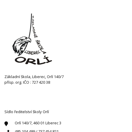
Základní škola, Liberec, Orlí 140/7
přísp. org. IČO : 727 420 38
KONTAKTUJTE NÁS
Sídlo ředitelství školy Orlí
Orlí 140/7, 460 01 Liberec 3
485 104 489 / 737 454 821