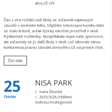
akce
,
ZŠ Orlí
Žáci z více ročníků naší školy se zúčastnili napínavých
závodů v terénním běhu. Dějištěm tohotosportovního klání
se stalo krásné, avšak fyzicky náročné prostředí v okolí
frýdlantské rozhledny. Akcepřilákala nejen naše sportovce,
ale zúčastnily se jí i další školy z okolí, což slibovalo silnou
konkurencia pravou závodní atmosféru.Už od prvních chvil…
Číst dále
25
NISA PARK
Ivana Žilovská
ČERVEN
2025/2026
,
Oddělení
Gollova
,
Uncategorized