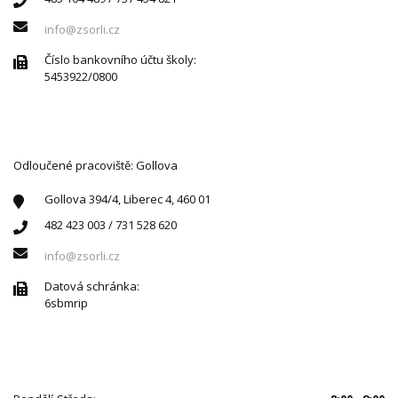
info@zsorli.cz
Číslo bankovního účtu školy:
5453922/0800
Odloučené pracoviště: Gollova
Gollova 394/4, Liberec 4, 460 01
482 423 003 / 731 528 620
info@zsorli.cz
Datová schránka:
6sbmrip
ÚŘEDNÍ HODINY