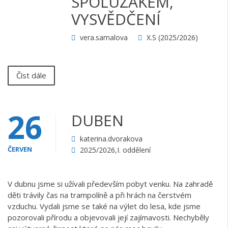
SPOLUŽÁKEM,
VYSVĚDČENÍ
vera.samalova
X.S (2025/2026)
Číst dále
26
DUBEN
katerina.dvorakova
ČERVEN
2025/2026
,
I. oddělení
V dubnu jsme si užívali především pobyt venku. Na zahradě
děti trávily čas na trampolíně a při hrách na čerstvém
vzduchu. Vydali jsme se také na výlet do lesa, kde jsme
pozorovali přírodu a objevovali její zajímavosti. Nechyběly