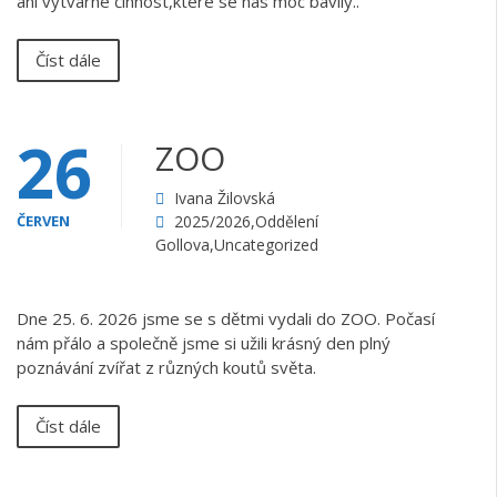
ani výtvarné činnost,které se nás moc bavily..
Číst dále
26
ZOO
Ivana Žilovská
ČERVEN
2025/2026
,
Oddělení
Gollova
,
Uncategorized
Dne 25. 6. 2026 jsme se s dětmi vydali do ZOO. Počasí
nám přálo a společně jsme si užili krásný den plný
poznávání zvířat z různých koutů světa.
Číst dále