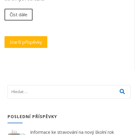
Číst dále
Navigace
Starší příspěvky
pro
příspěvky
POSLEDNÍ PŘÍSPĚVKY
Informace ke stravování na nový školní rok