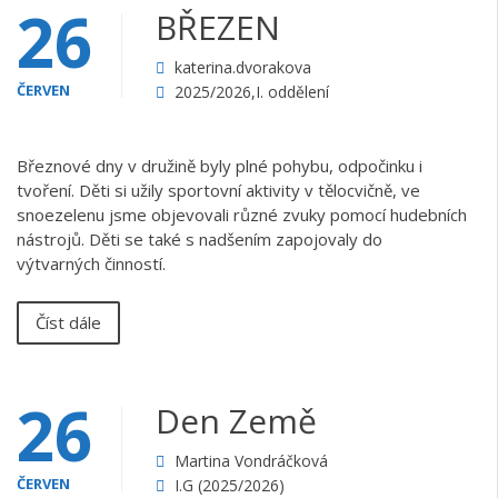
26
BŘEZEN
katerina.dvorakova
ČERVEN
2025/2026
,
I. oddělení
Březnové dny v družině byly plné pohybu, odpočinku i
tvoření. Děti si užily sportovní aktivity v tělocvičně, ve
snoezelenu jsme objevovali různé zvuky pomocí hudebních
nástrojů. Děti se také s nadšením zapojovaly do
výtvarných činností.
Číst dále
26
Den Země
Martina Vondráčková
ČERVEN
I.G (2025/2026)