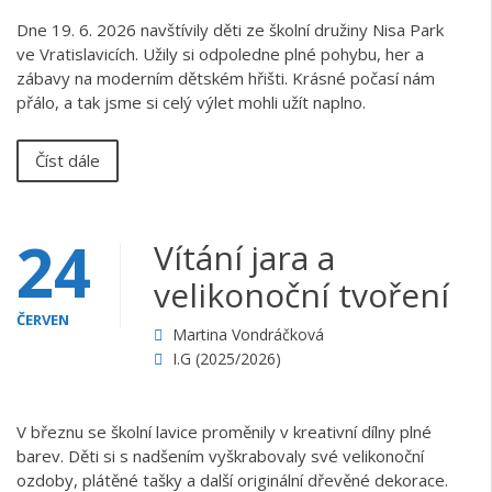
Dne 19. 6. 2026 navštívily děti ze školní družiny Nisa Park
ve Vratislavicích. Užily si odpoledne plné pohybu, her a
zábavy na moderním dětském hřišti. Krásné počasí nám
přálo, a tak jsme si celý výlet mohli užít naplno.
Číst dále
24
Vítání jara a
velikonoční tvoření
ČERVEN
Martina Vondráčková
I.G (2025/2026)
V březnu se školní lavice proměnily v kreativní dílny plné
barev. Děti si s nadšením vyškrabovaly své velikonoční
ozdoby, plátěné tašky a další originální dřevěné dekorace.