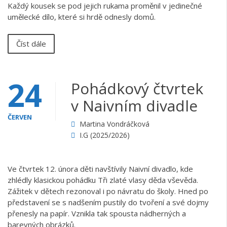
Každý kousek se pod jejich rukama proměnil v jedinečné
umělecké dílo, které si hrdě odnesly domů.
Číst dále
24
Pohádkový čtvrtek
v Naivním divadle
ČERVEN
Martina Vondráčková
I.G (2025/2026)
Ve čtvrtek 12. února děti navštívily Naivní divadlo, kde
zhlédly klasickou pohádku Tři zlaté vlasy děda vševěda.
Zážitek v dětech rezonoval i po návratu do školy. Hned po
představení se s nadšením pustily do tvoření a své dojmy
přenesly na papír. Vznikla tak spousta nádherných a
barevných obrázků.