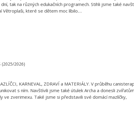
h dní, tak na různých edukačních programech. Stihli jsme také navšt
í Větroplaši, které se dětem moc líbilo.…
.S (2025/2026)
ZLÍČCI, KARNEVAL, ZDRAVÍ a MATERIÁLY. V průběhu canisterap
nikovat s ním. Navštívili jsme také útulek Archa a donesli zvířatů
dly ve zverimexu. Také jsme si představili své domácí mazlíčky,