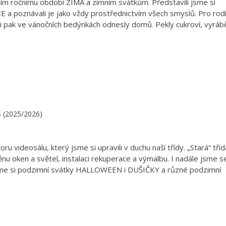
ím ročnímu období ZIMA a zimním svátkům. Představili jsme si
oznávali je jako vždy prostřednictvím všech smyslů. Pro rodi
 si pak ve vánočních bedýnkách odnesly domů. Pekly cukroví, vyráb
.S (2025/2026)
 videosálu, který jsme si upravili v duchu naší třídy. „Stará“ tříd
nu oken a světel, instalaci rekuperace a výmalbu. I nadále jsme s
jsme si podzimní svátky HALLOWEEN i DUŠIČKY a různé podzimní