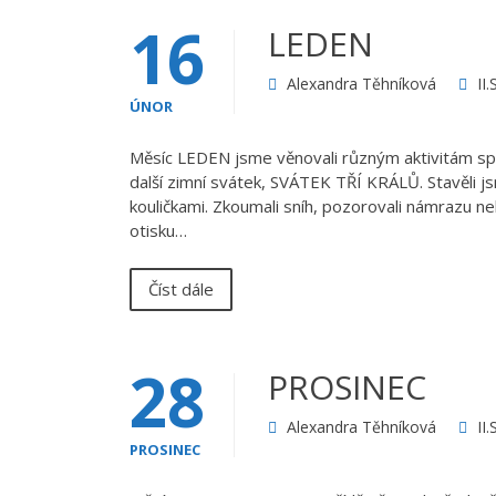
16
LEDEN
Alexandra Těhníková
II
ÚNOR
Měsíc LEDEN jsme věnovali různým aktivitám sp
další zimní svátek, SVÁTEK TŘÍ KRÁLŮ. Stavěli js
kouličkami. Zkoumali sníh, pozorovali námrazu neb
otisku…
Číst dále
28
PROSINEC
Alexandra Těhníková
II
PROSINEC