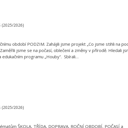
.S (2025/2026)
čnímu období PODZIM. Zahájili jsme projekt „Co jsme stihli na po
Zaměřili jsme se na počasí, oblečení a změny v přírodě. Hledali j
 na edukačním programu „Houby“. Sbírali…
.S (2025/2026)
vali tématům ŠKOLA, TŘÍDA, DOPRAVA, ROČNÍ OBDOBÍ, POČASÍ a