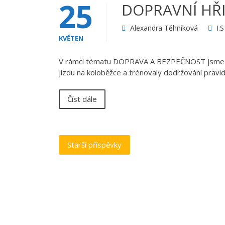
25
DOPRAVNÍ HŘ
Alexandra Těhníková
I.
KVĚTEN
V rámci tématu DOPRAVA A BEZPEČNOST jsme nav
jízdu na koloběžce a trénovaly dodržování prav
Číst dále
Navigace
Starší příspěvky
pro
příspěvky