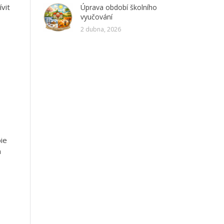
ívit
Úprava období školního
vyučování
2 dubna, 2026
ie
m