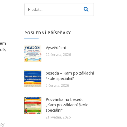
POSLEDNÍ PŘÍSPĚVKY
tem
Vysvědčení
adě,
22 června, 2026
beseda – Kam po základní
škole speciální?
5 června, 2026
Pozvánka na besedu
„Kam po základní škole
speciální“
21 května, 2026
ící