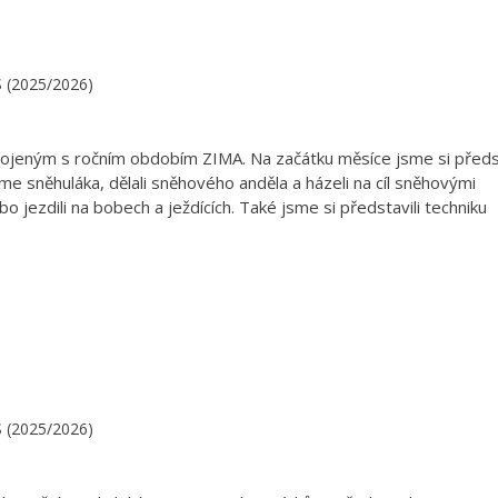
.S (2025/2026)
ojeným s ročním obdobím ZIMA. Na začátku měsíce jsme si předst
me sněhuláka, dělali sněhového anděla a házeli na cíl sněhovými
o jezdili na bobech a ježdících. Také jsme si představili techniku
.S (2025/2026)