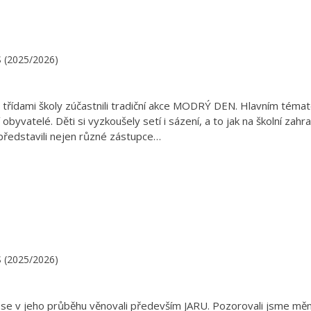
.S (2025/2026)
 třídami školy zúčastnili tradiční akce MODRÝ DEN. Hlavním téma
byvatelé. Děti si vyzkoušely setí i sázení, a to jak na školní zahr
 představili nejen různé zástupce…
.S (2025/2026)
 se v jeho průběhu věnovali především JARU. Pozorovali jsme měn