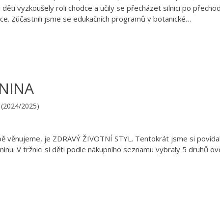
 děti vyzkoušely roli chodce a učily se přecházet silnici po přecho
žce. Zúčastnili jsme se edukačních programů v botanické…
ENINA
S (2024/2025)
ě věnujeme, je ZDRAVÝ ŽIVOTNÍ STYL. Tentokrát jsme si povídal
ninu. V tržnici si děti podle nákupního seznamu vybraly 5 druhů ov