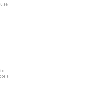
du se
i o
oce a