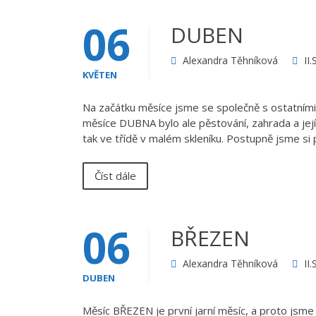
06
DUBEN
Alexandra Těhníková
II
KVĚTEN
Na začátku měsíce jsme se společně s ostatními
měsíce DUBNA bylo ale pěstování, zahrada a její o
tak ve třídě v malém skleníku. Postupně jsme si
Číst dále
06
BŘEZEN
Alexandra Těhníková
II
DUBEN
Měsíc BŘEZEN je první jarní měsíc, a proto jsme