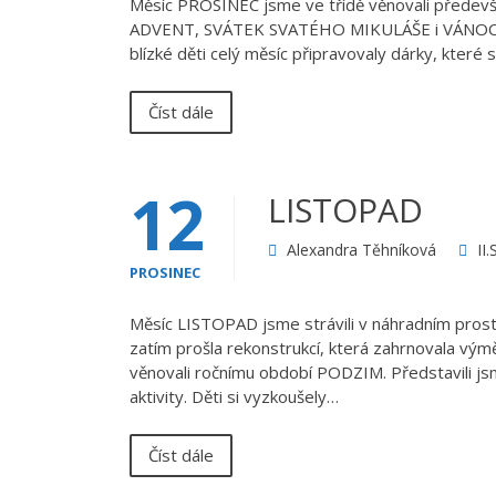
Měsíc PROSINEC jsme ve třídě věnovali předevš
ADVENT, SVÁTEK SVATÉHO MIKULÁŠE i VÁNOCE a p
blízké děti celý měsíc připravovaly dárky, které
Číst dále
12
LISTOPAD
Alexandra Těhníková
II
PROSINEC
Měsíc LISTOPAD jsme strávili v náhradním prostoru
zatím prošla rekonstrukcí, která zahrnovala výmě
věnovali ročnímu období PODZIM. Představili 
aktivity. Děti si vyzkoušely…
Číst dále