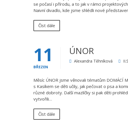
se počasí i přírodu, a to jak v rámci projektovýc
Naivní divadlo, kde jsme shlédli nové představen
Číst dále
11
ÚNOR
Alexandra Těhníková
II
BŘEZEN
Měsíc ÚNOR jsme věnovali tématům DOMÁCÍ MA
s Kasíkem se děti učily, jak pečovat o psa a komu
různé dobroty. Další mazlíčky si pak děti prohlé
vytvořili…
Číst dále