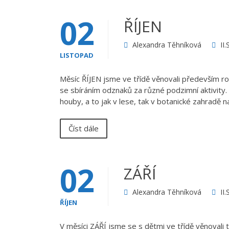
02
ŘÍJEN
Alexandra Těhníková
II
LISTOPAD
Měsíc ŘÍJEN jsme ve třídě věnovali především ro
se sbíráním odznaků za různé podzimní aktivity. 
houby, a to jak v lese, tak v botanické zahradě
Číst dále
02
ZÁŘÍ
Alexandra Těhníková
II
ŘÍJEN
V měsíci ZÁŘÍ jsme se s dětmi ve třídě věno