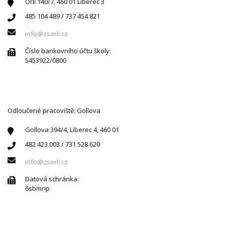
Orlí 140/7, 460 01 Liberec 3
485 104 489 / 737 454 821
info@zsorli.cz
Číslo bankovního účtu školy:
5453922/0800
Odloučené pracoviště: Gollova
Gollova 394/4, Liberec 4, 460 01
482 423 003 / 731 528 620
info@zsorli.cz
Datová schránka:
6sbmrip
ÚŘEDNÍ HODINY