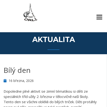
Přejít
Základní škola Orlí a odloučené pracoviště
ZÁKLADNÍ ŠKOLA,
k
Gollova
LIBEREC, ORLÍ 140/7,
obsahu
PŘÍSPĚVKOVÁ
webu
ORGANIZACE
AKTUALITA
Bílý den
16 března, 2026
Dopoledne plné aktivit se zimní tématikou si děti ze
speciálních tříd užily 2. března v tělocvičně naší školy.
Tento den se všichni oblékli do bílých triček. Děti protáhly
nejen svá těla, procvičily si také postřeh, paměť,