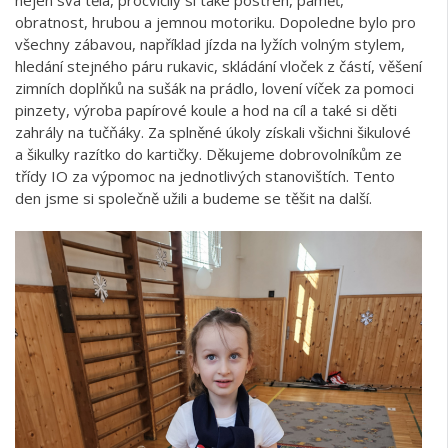
obratnost, hrubou a jemnou motoriku. Dopoledne bylo pro
všechny zábavou, například jízda na lyžích volným stylem,
hledání stejného páru rukavic, skládání vloček z částí, věšení
zimních doplňků na sušák na prádlo, lovení víček za pomoci
pinzety, výroba papírové koule a hod na cíl a také si děti
zahrály na tučňáky. Za splněné úkoly získali všichni šikulové
a šikulky razítko do kartičky. Děkujeme dobrovolníkům ze
třídy IO za výpomoc na jednotlivých stanovištích. Tento
den jsme si společně užili a budeme se těšit na další.