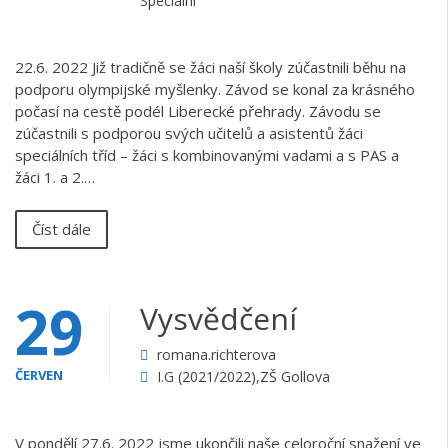
Speciální
22.6. 2022 Již tradičně se žáci naší školy zúčastnili běhu na
podporu olympijské myšlenky. Závod se konal za krásného
počasí na cestě podél Liberecké přehrady. Závodu se
zúčastnili s podporou svých učitelů a asistentů žáci
speciálních tříd – žáci s kombinovanými vadami a s PAS a
žáci 1. a 2.…
Číst dále
29
Vysvědčení
romana.richterova
ČERVEN
I.G (2021/2022)
,
ZŠ Gollova
V pondělí 27.6. 2022 jsme ukončili naše celoroční snažení ve