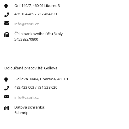
Orlí 140/7, 460 01 Liberec 3
485 104 489 / 737 454 821
info@zsorli.cz
Číslo bankovního účtu školy:
5453922/0800
Odloučené pracoviště: Gollova
Gollova 394/4, Liberec 4, 460 01
482 423 003 / 731 528 620
info@zsorli.cz
Datová schránka:
6sbmrip
ÚŘEDNÍ HODINY