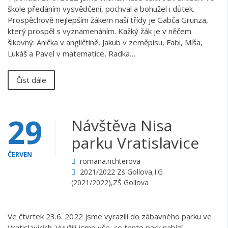
škole předáním vysvědčení, pochval a bohužel i důtek.
Prospěchově nejlepším žákem naší třídy je Gabča Grunza,
který prospěl s vyznamenáním. Kažký žák je v něčem
šikovný: Anička v angličtině, Jakub v zeměpisu, Fabi, Míša,
Lukáš a Pavel v matematice, Radka…
Číst dále
29
Návštěva Nisa
parku Vratislavice
ČERVEN
romana.richterova
2021/2022 Zš Gollova
,
I.G
(2021/2022)
,
ZŠ Gollova
Ve čtvrtek 23.6. 2022 jsme vyrazili do zábavného parku ve
Vratislavicích. Využili jsme vše, co tento park nabízí –