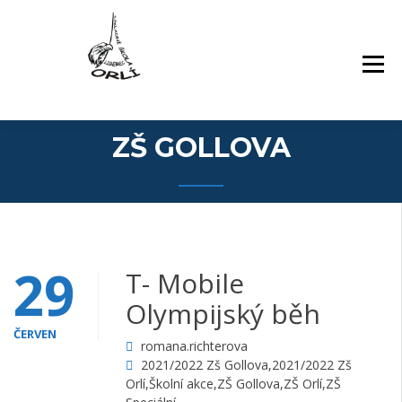
Přejít
Základní škola Orlí a odloučené pracoviště
ZÁKLADNÍ ŠKOLA,
k
Gollova
LIBEREC, ORLÍ 140/7,
obsahu
PŘÍSPĚVKOVÁ
webu
ORGANIZACE
ZŠ GOLLOVA
29
T- Mobile
Olympijský běh
ČERVEN
romana.richterova
2021/2022 Zš Gollova
,
2021/2022 Zš
Orlí
,
Školní akce
,
ZŠ Gollova
,
ZŠ Orlí
,
ZŠ