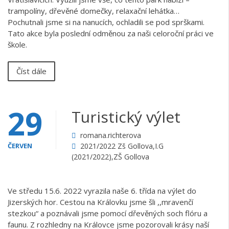
trampolíny, dřevěné domečky, relaxační lehátka…
Pochutnali jsme si na nanucích, ochladili se pod sprškami.
Tato akce byla poslední odměnou za naši celoroční práci ve
škole.
Číst dále
29
Turistický výlet
romana.richterova
ČERVEN
2021/2022 Zš Gollova
,
I.G
(2021/2022)
,
ZŠ Gollova
Ve středu 15.6. 2022 vyrazila naše 6. třída na výlet do
Jizerských hor. Cestou na Královku jsme šli ,,mravenčí
stezkou“ a poznávali jsme pomocí dřevěných soch flóru a
faunu. Z rozhledny na Královce jsme pozorovali krásy naší