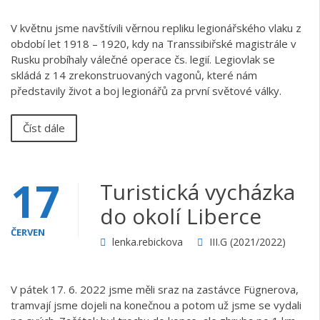
V květnu jsme navštívili věrnou repliku legionářského vlaku z
období let 1918 – 1920, kdy na Transsibiřské magistrále v
Rusku probíhaly válečné operace čs. legií. Legiovlak se
skládá z 14 zrekonstruovaných vagonů, které nám
představily život a boj legionářů za první světové války.
Číst dále
17
Turistická vycházka
do okolí Liberce
ČERVEN
lenka.rebickova
III.G (2021/2022)
V pátek 17. 6. 2022 jsme měli sraz na zastávce Fügnerova,
tramvají jsme dojeli na konečnou a potom už jsme se vydali