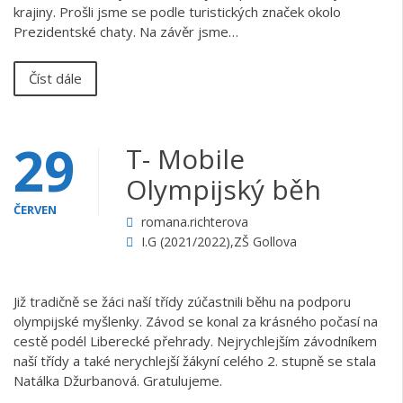
krajiny. Prošli jsme se podle turistických značek okolo
Prezidentské chaty. Na závěr jsme…
Číst dále
29
T- Mobile
Olympijský běh
ČERVEN
romana.richterova
I.G (2021/2022)
,
ZŠ Gollova
Již tradičně se žáci naší třídy zúčastnili běhu na podporu
olympijské myšlenky. Závod se konal za krásného počasí na
cestě podél Liberecké přehrady. Nejrychlejším závodníkem
naší třídy a také nerychlejší žákyní celého 2. stupně se stala
Natálka Džurbanová. Gratulujeme.