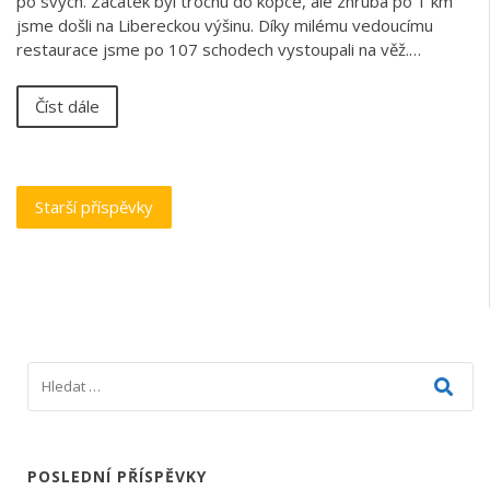
po svých. Začátek byl trochu do kopce, ale zhruba po 1 km
jsme došli na Libereckou výšinu. Díky milému vedoucímu
restaurace jsme po 107 schodech vystoupali na věž.…
Číst dále
Navigace
Starší příspěvky
pro
příspěvky
POSLEDNÍ PŘÍSPĚVKY