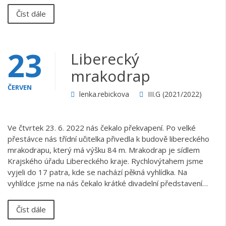
Číst dále
23
Liberecký
mrakodrap
ČERVEN
lenka.rebickova
III.G (2021/2022)
Ve čtvrtek 23. 6. 2022 nás čekalo překvapení. Po velké
přestávce nás třídní učitelka přivedla k budově libereckého
mrakodrapu, který má výšku 84 m. Mrakodrap je sídlem
Krajského úřadu Libereckého kraje. Rychlovýtahem jsme
vyjeli do 17 patra, kde se nachází pěkná vyhlídka. Na
vyhlídce jsme na nás čekalo krátké divadelní představení…
Číst dále