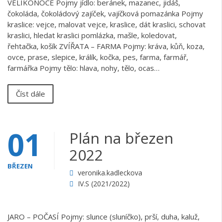
VELIKONOCE Pojmy jídlo: beránek, mazanec, jidáš,
čokoláda, čokoládový zajíček, vajíčková pomazánka Pojmy
kraslice: vejce, malovat vejce, kraslice, dát kraslici, schovat
kraslici, hledat kraslici pomlázka, mašle, koledovat,
řehtačka, košík ZVÍŘATA – FARMA Pojmy: kráva, kůň, koza,
ovce, prase, slepice, králík, kočka, pes, farma, farmář,
farmářka Pojmy tělo: hlava, nohy, tělo, ocas…
Číst dále
01
Plán na březen
2022
BŘEZEN
veronika.kadleckova
IV.S (2021/2022)
JARO – POČASÍ Pojmy: slunce (sluníčko), prší, duha, kaluž,