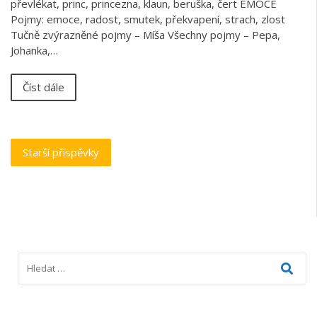
převlékat, princ, princezna, klaun, beruška, čert EMOCE
Pojmy: emoce, radost, smutek, překvapení, strach, zlost
Tučně zvýrazněné pojmy – Míša Všechny pojmy – Pepa,
Johanka,…
Číst dále
Navigace
Starší příspěvky
pro
příspěvky