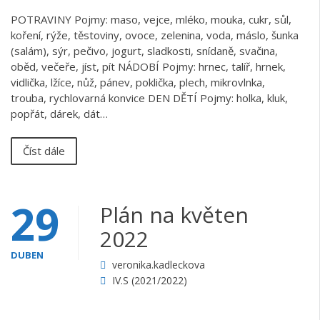
POTRAVINY Pojmy: maso, vejce, mléko, mouka, cukr, sůl,
koření, rýže, těstoviny, ovoce, zelenina, voda, máslo, šunka
(salám), sýr, pečivo, jogurt, sladkosti, snídaně, svačina,
oběd, večeře, jíst, pít NÁDOBÍ Pojmy: hrnec, talíř, hrnek,
vidlička, lžíce, nůž, pánev, poklička, plech, mikrovlnka,
trouba, rychlovarná konvice DEN DĚTÍ Pojmy: holka, kluk,
popřát, dárek, dát…
Číst dále
29
Plán na květen
2022
DUBEN
veronika.kadleckova
IV.S (2021/2022)