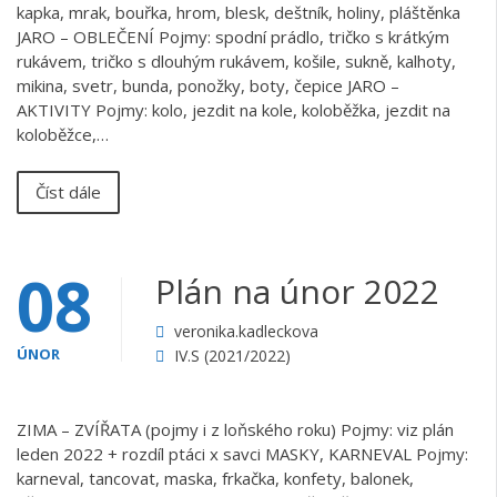
kapka, mrak, bouřka, hrom, blesk, deštník, holiny, pláštěnka
JARO – OBLEČENÍ Pojmy: spodní prádlo, tričko s krátkým
rukávem, tričko s dlouhým rukávem, košile, sukně, kalhoty,
mikina, svetr, bunda, ponožky, boty, čepice JARO –
AKTIVITY Pojmy: kolo, jezdit na kole, koloběžka, jezdit na
koloběžce,…
Číst dále
08
Plán na únor 2022
veronika.kadleckova
ÚNOR
IV.S (2021/2022)
ZIMA – ZVÍŘATA (pojmy i z loňského roku) Pojmy: viz plán
leden 2022 + rozdíl ptáci x savci MASKY, KARNEVAL Pojmy:
karneval, tancovat, maska, frkačka, konfety, balonek,