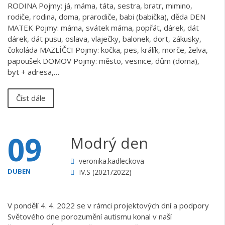
RODINA Pojmy: já, máma, táta, sestra, bratr, mimino,
rodiče, rodina, doma, prarodiče, babi (babička), děda DEN
MATEK Pojmy: máma, svátek máma, popřát, dárek, dát
dárek, dát pusu, oslava, vlaječky, balonek, dort, zákusky,
čokoláda MAZLÍČCI Pojmy: kočka, pes, králík, morče, želva,
papoušek DOMOV Pojmy: město, vesnice, dům (doma),
byt + adresa,…
Číst dále
09
Modrý den
veronika.kadleckova
DUBEN
IV.S (2021/2022)
V pondělí 4. 4. 2022 se v rámci projektových dní a podpory
Světového dne porozumění autismu konal v naší