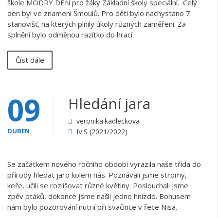
škole MODRÝ DEN pro žáky Základní školy speciální. Celý
den byl ve znamení Šmoulů. Pro děti bylo nachystáno 7
stanovišť, na kterých plnily úkoly různých zaměření. Za
splnění bylo odměnou razítko do hrací…
Číst dále
09
Hledání jara
veronika.kadleckova
DUBEN
IV.S (2021/2022)
Se začátkem nového ročního období vyrazila naše třída do
přírody hledat jaro kolem nás. Poznávali jsme stromy,
keře, učili se rozlišovat různé květiny. Poslouchali jsme
zpěv ptáků, dokonce jsme našli jedno hnízdo. Bonusem
nám bylo pozorování nutrií při svačince v řece Nisa.