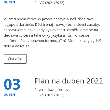
DUBEN
IV.S (2021/2022)
V rámci hodin českého jazyka nechybí v naší třídě také
logopedická péče. Děti trénují rozvoj řeči a slovní zásoby,
napravujeme lehké vady výslovnosti, zaměřujeme se na
dechová cvičení a také cviky jazyka a rtů. To vše se
snažíme dělat zábavnou formou, čímž žáci u aktivity vydrží
déle a výuka se…
Číst dále
03
Plán na duben 2022
veronika.kadleckova
DUBEN
IV.S (2021/2022)