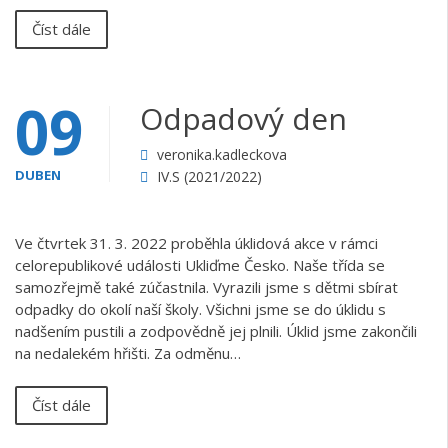
Číst dále
09
Odpadový den
veronika.kadleckova
DUBEN
IV.S (2021/2022)
Ve čtvrtek 31. 3. 2022 proběhla úklidová akce v rámci
celorepublikové události Ukliďme Česko. Naše třída se
samozřejmě také zúčastnila. Vyrazili jsme s dětmi sbírat
odpadky do okolí naší školy. Všichni jsme se do úklidu s
nadšením pustili a zodpovědně jej plnili. Úklid jsme zakončili
na nedalekém hřišti. Za odměnu…
Číst dále