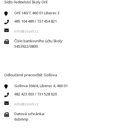
Sídlo ředitelství školy Orlí
Orlí 140/7, 460 01 Liberec 3
485 104 489 / 737 454 821
info@zsorli.cz
Číslo bankovního účtu školy:
5453922/0800
Odloučené pracoviště: Gollova
Gollova 394/4, Liberec 4, 460 01
482 423 003 / 731 528 620
info@zsorli.cz
Datová schránka:
6sbmrip