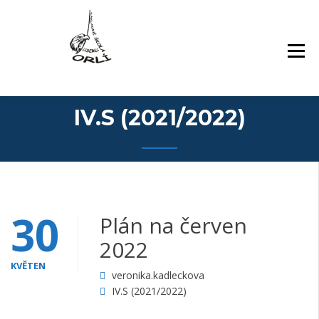
Přejít
Základní škola Orlí a odloučené pracoviště
ZÁKLADNÍ ŠKOLA,
k
Gollova
LIBEREC, ORLÍ 140/7,
obsahu
PŘÍSPĚVKOVÁ
webu
ORGANIZACE
IV.S (2021/2022)
30
Plán na červen
2022
KVĚTEN
veronika.kadleckova
IV.S (2021/2022)