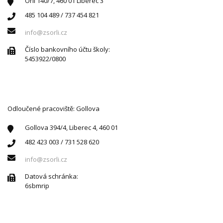
Orlí 140/7, 460 01 Liberec 3
485 104 489 / 737 454 821
info@zsorli.cz
Číslo bankovního účtu školy:
5453922/0800
Odloučené pracoviště: Gollova
Gollova 394/4, Liberec 4, 460 01
482 423 003 / 731 528 620
info@zsorli.cz
Datová schránka:
6sbmrip
ÚŘEDNÍ HODINY