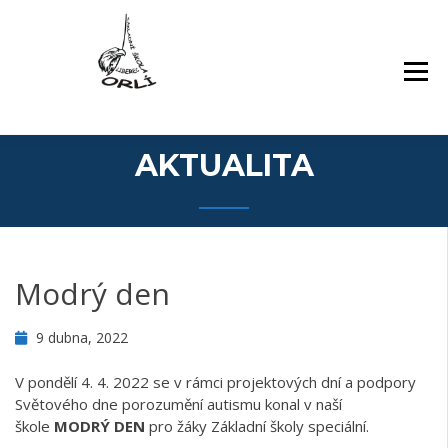
Přejít
Základní škola Orlí a odloučené pracoviště
ZÁKLADNÍ ŠKOLA,
k
Gollova
LIBEREC, ORLÍ 140/7,
obsahu
PŘÍSPĚVKOVÁ
webu
ORGANIZACE
AKTUALITA
Modrý den
9 dubna, 2022
V pondělí 4. 4. 2022 se v rámci projektových dní a podpory
Světového dne porozumění autismu konal v naší
škole
MODRÝ DEN
pro žáky Základní školy speciální.