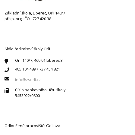
Základní škola, Liberec, Orlí 140/7
přísp. org. IČO : 727 420 38
KONTAKTUJTE NÁS
Sídlo ředitelství školy Orlí
Orlí 140/7, 460 01 Liberec 3
485 104 489 / 737 454 821
info@zsorli.cz
Číslo bankovního účtu školy:
5453922/0800
Odloučené pracoviště: Gollova