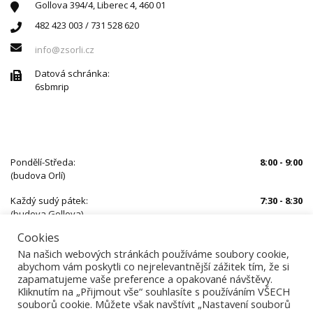
Gollova 394/4, Liberec 4, 460 01
482 423 003 / 731 528 620
info@zsorli.cz
Datová schránka:
6sbmrip
ÚŘEDNÍ HODINY
Pondělí-Středa:
8:00 - 9:00
(budova Orlí)
Každý sudý pátek:
7:30 - 8:30
(budova Gollova)
Cookies
Mimo uvedený čas je nutné se předem objednat
Na našich webových stránkách používáme soubory cookie,
abychom vám poskytli co nejrelevantnější zážitek tím, že si
zapamatujeme vaše preference a opakované návštěvy.
Kliknutím na „Přijmout vše“ souhlasíte s používáním VŠECH
souborů cookie. Můžete však navštívit „Nastavení souborů