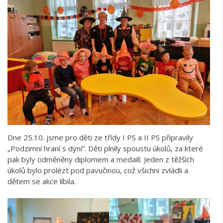
Dne 25.10. jsme pro děti ze třídy I PS a II PS připravily
„Podzimní hraní s dýní“. Děti plnily spoustu úkolů, za které
pak byly odměněny diplomem a medailí. Jeden z těžších
úkolů bylo prolézt pod pavučinou, což všichni zvládli a
dětem se akce líbila.