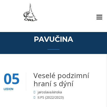
Přejít
Základní škola Orlí a odloučené pracoviště
ZÁKLADNÍ ŠKOLA,
k
Gollova
LIBEREC, ORLÍ 140/7,
obsahu
PŘÍSPĚVKOVÁ
webu
ORGANIZACE
PAVUČINA
05
Veselé podzimní
hraní s dýní
LEDEN
jaroslava.kinska
II.PS (2022/2023)