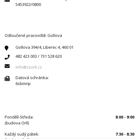
5453922/0800
Odloučené pracoviště: Gollova
Gollova 394/4, Liberec 4, 460 01
482 423 003 / 731 528 620
info@zsorli.cz
Datová schránka:
6sbmrip
ÚŘEDNÍ HODINY
Pondělí-Středa:
8:00 - 9:00
(budova Orlí)
Každý sudý pátek:
7:30 - 8:30