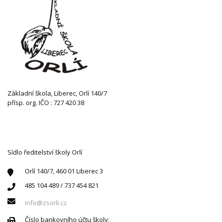
Základní škola, Liberec, Orlí 140/7
přísp. org. IČO : 727 420 38
KONTAKTUJTE NÁS
Sídlo ředitelství školy Orlí
Orlí 140/7, 460 01 Liberec 3
485 104 489 / 737 454 821
info@zsorli.cz
Číslo bankovního účtu školy: