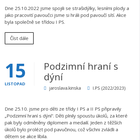
Dne 25.10.2022 jsme spojili se strašidýlky, lesními plody a
jako pracovití pavoučci jsme si hráli pod pavoučí sítí. Akce
byla společně se třídou I PS.
Číst dále
15
Podzimní hraní s
dýní
LISTOPAD
jaroslava.kinska
I.PS (2022/2023)
Dne 25.10. jsme pro děti ze třídy I PS a II PS připravily
„Podzimní hraní s dýní“. Děti plnily spoustu úkolů, za které
pak byly odměněny diplomem a medailí. Jeden z těžších
úkolů bylo prolézt pod pavučinou, což všichni zvládli a
dětem se akce líbila.