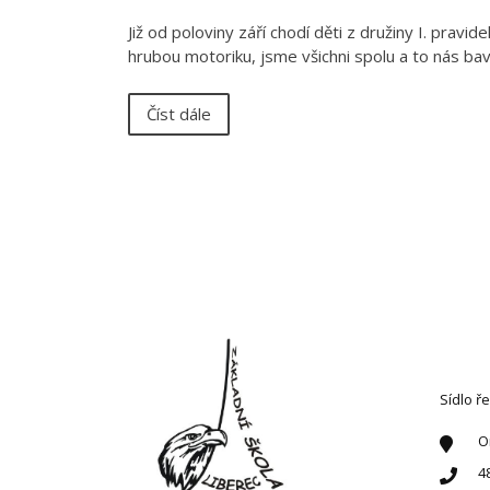
Již od poloviny září chodí děti z družiny I. pravi
hrubou motoriku, jsme všichni spolu a to nás ba
Číst dále
KONT
Sídlo ře
O
4