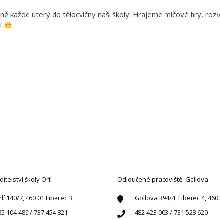
delně každé úterý do tělocvičny naší školy. Hrajeme míčové hry, rozv
ví
AKTUJTE NÁS
ditelství školy Orlí
Odloučené pracoviště: Gollova
rlí 140/7, 460 01 Liberec 3
Gollova 394/4, Liberec 4, 460
85 104 489 / 737 454 821
482 423 003 / 731 528 620