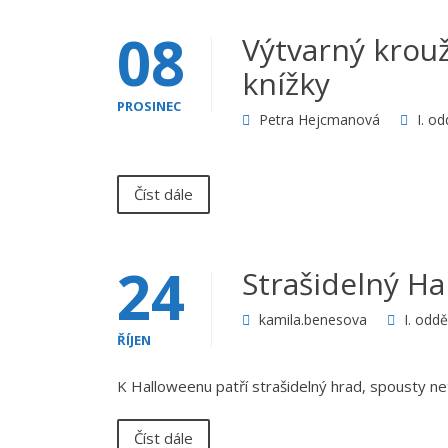
08
Výtvarný krouž
knížky
PROSINEC
Petra Hejcmanová
I. od
Číst dále
24
Strašidelný H
kamila.benesova
I. oddě
ŘÍJEN
K Halloweenu patří strašidelný hrad, spousty ne
Číst dále