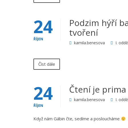
24
Podzim hýří b
tvoření
ŘÍJEN
kamila.benesova
I. oddě
Číst dále
24
Čtení je prima
kamila.benesova
I. oddě
ŘÍJEN
Když nám Gábin čte, sedíme a posloucháme