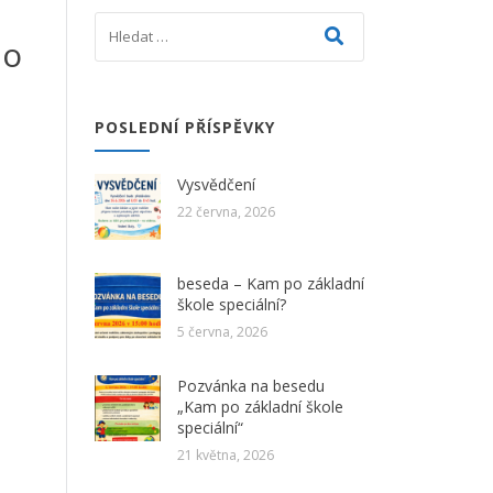
do
POSLEDNÍ PŘÍSPĚVKY
Vysvědčení
22 června, 2026
beseda – Kam po základní
škole speciální?
5 června, 2026
Pozvánka na besedu
„Kam po základní škole
speciální“
21 května, 2026