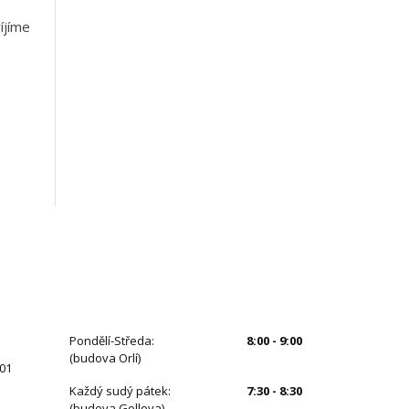
íjíme
ÚŘEDNÍ HODINY
Pondělí-Středa:
8:00 - 9:00
(budova Orlí)
 01
Každý sudý pátek:
7:30 - 8:30
(budova Gollova)