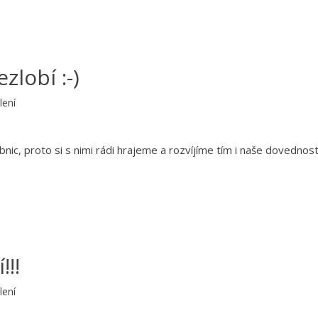
zlobí :-)
lení
ic, proto si s nimi rádi hrajeme a rozvíjíme tím i naše dovednost
!!!
lení