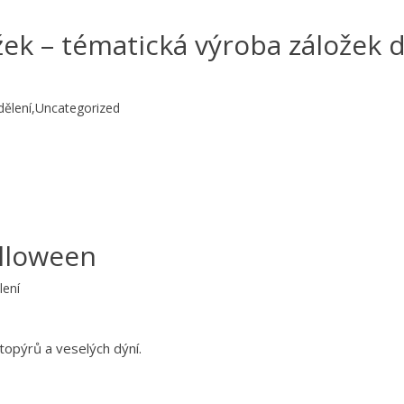
ek – tématická výroba záložek 
dělení
,
Uncategorized
alloween
lení
topýrů a veselých dýní.