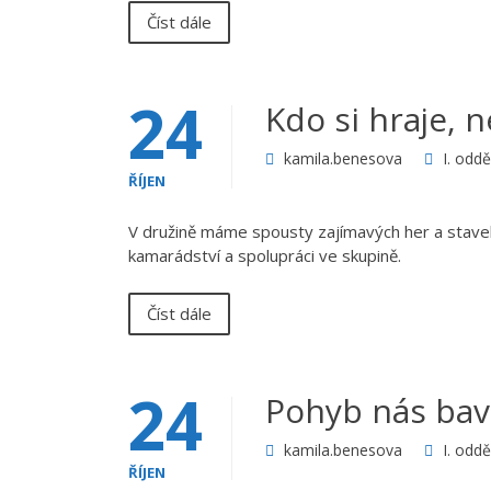
Číst dále
24
Kdo si hraje, ne
kamila.benesova
I. oddě
ŘÍJEN
V družině máme spousty zajímavých her a stavebn
kamarádství a spolupráci ve skupině.
Číst dále
24
Pohyb nás baví
kamila.benesova
I. oddě
ŘÍJEN