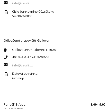
info@zsorli.cz
Číslo bankovního účtu školy:
5453922/0800
Odloučené pracoviště: Gollova
Gollova 394/4, Liberec 4, 460 01
482 423 003 / 731 528 620
info@zsorli.cz
Datová schránka:
6sbmrip
ÚŘEDNÍ HODINY
Pondělí-Středa:
8:00 - 9:00