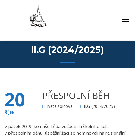
Přejít
Základní škola Orlí a odloučené pracoviště
ZÁKLADNÍ ŠKOLA,
k
Gollova
LIBEREC, ORLÍ 140/7,
obsahu
PŘÍSPĚVKOVÁ
webu
ORGANIZACE
II.G (2024/2025)
20
PŘESPOLNÍ BĚH
iveta.solcova
II.G (2024/2025)
ŘÍJEN
V pátek 20. 9. se naše třída zúčastnila školního kola
v přespolním běhu, úspěšní žáci se nominovali na regionální