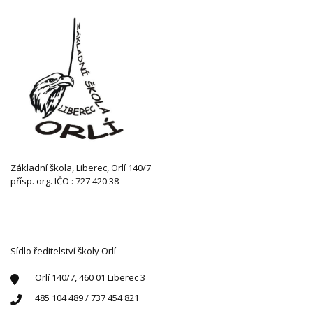
Základní škola, Liberec, Orlí 140/7
přísp. org. IČO : 727 420 38
KONTAKTUJTE NÁS
Sídlo ředitelství školy Orlí
Orlí 140/7, 460 01 Liberec 3
485 104 489 / 737 454 821