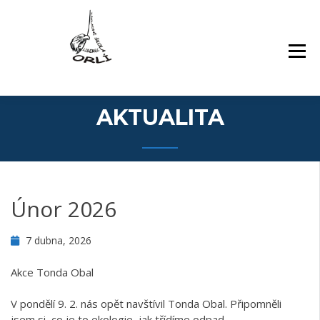
Přejít
Základní škola Orlí a odloučené pracoviště
ZÁKLADNÍ ŠKOLA,
k
Gollova
LIBEREC, ORLÍ 140/7,
obsahu
PŘÍSPĚVKOVÁ
webu
ORGANIZACE
AKTUALITA
Únor 2026
7 dubna, 2026
Akce Tonda Obal
V pondělí 9. 2. nás opět navštívil Tonda Obal. Připomněli
jsem si, co je to ekologie, jak třídíme odpad,