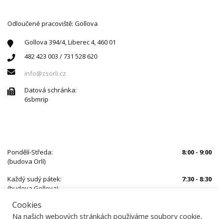
Odloučené pracoviště: Gollova
Gollova 394/4, Liberec 4, 460 01
482 423 003 / 731 528 620
info@zsorli.cz
Datová schránka:
6sbmrip
ÚŘEDNÍ HODINY
Pondělí-Středa:
8:00 - 9:00
(budova Orlí)
Každý sudý pátek:
7:30 - 8:30
(budova Gollova)
Cookies
Mimo uvedený čas je nutné se předem objednat
Na našich webových stránkách používáme soubory cookie,