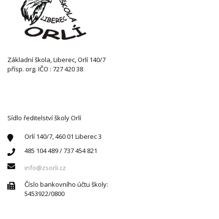
Základní škola, Liberec, Orlí 140/7
přísp. org. IČO : 727 420 38
KONTAKTUJTE NÁS
Sídlo ředitelství školy Orlí
Orlí 140/7, 460 01 Liberec 3
485 104 489 / 737 454 821
info@zsorli.cz
Číslo bankovního účtu školy:
5453922/0800