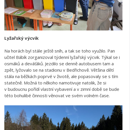
Lyžařský výcvik
Na horách byl stále ještě sníh, a tak se toho využilo. Pan
učitel Bábík zorganizoval týdenní lyžařský výcvik. Týkal se i
osmáků a deváťáků. Jezdilo se denně autobusem tam a
zpět, lyžovalo se na stadionu v Bedřichově. Většina dětí
stála na běžkách poprvé v životě, ale popasovaly se s tím
statečně. Možná to někoho namotivuje natolik, že si
v budoucnu pořídí vlastní vybavení a v zimní době se bude
této bohulibé činnosti věnovat ve svém volném čase.