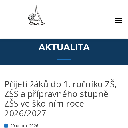
Přejít
Základní škola Orlí a odloučené pracoviště
ZÁKLADNÍ ŠKOLA,
k
Gollova
LIBEREC, ORLÍ 140/7,
obsahu
PŘÍSPĚVKOVÁ
webu
ORGANIZACE
AKTUALITA
Přijetí žáků do 1. ročníku ZŠ,
ZŠS a přípravného stupně
ZŠS ve školním roce
2026/2027
20 února, 2026