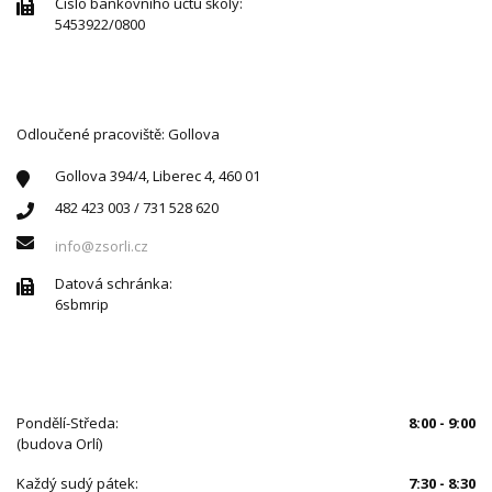
Číslo bankovního účtu školy:
5453922/0800
Odloučené pracoviště: Gollova
Gollova 394/4, Liberec 4, 460 01
482 423 003 / 731 528 620
info@zsorli.cz
Datová schránka:
6sbmrip
ÚŘEDNÍ HODINY
Pondělí-Středa:
8:00 - 9:00
(budova Orlí)
Každý sudý pátek:
7:30 - 8:30