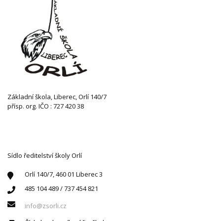
Základní škola, Liberec, Orlí 140/7
přísp. org. IČO : 727 420 38
KONTAKTUJTE NÁS
Sídlo ředitelství školy Orlí
Orlí 140/7, 460 01 Liberec 3
485 104 489 / 737 454 821
info@zsorli.cz