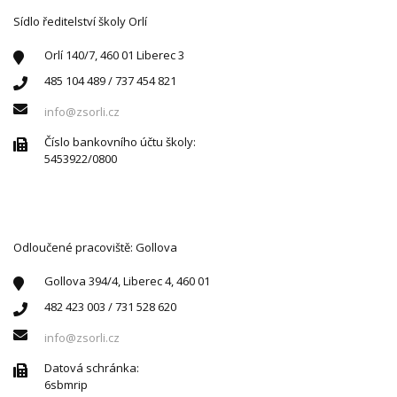
Sídlo ředitelství školy Orlí
Orlí 140/7, 460 01 Liberec 3
485 104 489 / 737 454 821
info@zsorli.cz
Číslo bankovního účtu školy:
5453922/0800
Odloučené pracoviště: Gollova
Gollova 394/4, Liberec 4, 460 01
482 423 003 / 731 528 620
info@zsorli.cz
Datová schránka:
6sbmrip