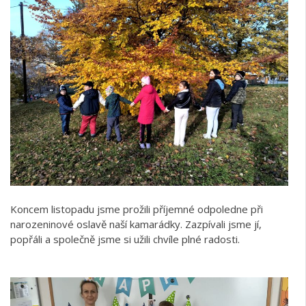
Koncem listopadu jsme prožili příjemné odpoledne při
narozeninové oslavě naší kamarádky. Zazpívali jsme jí,
popřáli a společně jsme si užili chvíle plné radosti.