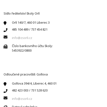
KONTAKTUJTE NÁS
Sídlo ředitelství školy Orlí
Orlí 140/7, 460 01 Liberec 3
485 104 489 / 737 454 821
info@zsorli.cz
Číslo bankovního účtu školy:
5453922/0800
Odloučené pracoviště: Gollova
Gollova 394/4, Liberec 4, 460 01
482 423 003 / 731 528 620
info@zsorli.cz
Datová schránka: