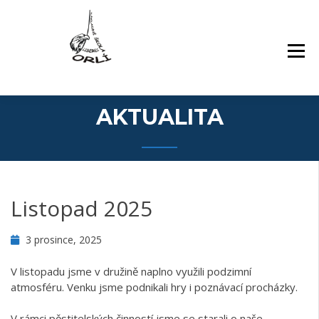
Přejít
Základní škola Orlí a odloučené pracoviště
ZÁKLADNÍ ŠKOLA,
k
Gollova
LIBEREC, ORLÍ 140/7,
obsahu
PŘÍSPĚVKOVÁ
webu
ORGANIZACE
AKTUALITA
Listopad 2025
3 prosince, 2025
V listopadu jsme v družině naplno využili podzimní
atmosféru. Venku jsme podnikali hry i poznávací procházky.
V rámci pěstitelských činností jsme se starali o naše