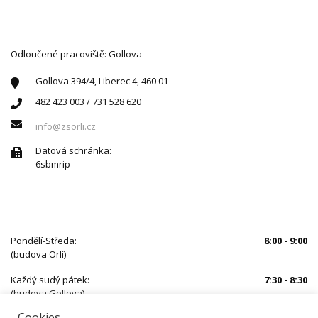
Odloučené pracoviště: Gollova
Gollova 394/4, Liberec 4, 460 01
482 423 003 / 731 528 620
info@zsorli.cz
Datová schránka:
6sbmrip
ÚŘEDNÍ HODINY
Pondělí-Středa:
8:00 - 9:00
(budova Orlí)
Každý sudý pátek:
7:30 - 8:30
(budova Gollova)
Cookies