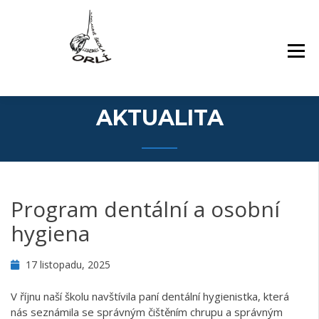
Přejít
Základní škola Orlí a odloučené pracoviště
ZÁKLADNÍ ŠKOLA,
k
Gollova
LIBEREC, ORLÍ 140/7,
obsahu
PŘÍSPĚVKOVÁ
webu
ORGANIZACE
AKTUALITA
Program dentální a osobní
hygiena
17 listopadu, 2025
V říjnu naší školu navštívila paní dentální hygienistka, která
nás seznámila se správným čištěním chrupu a správným