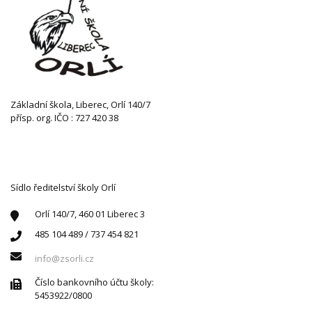
Základní škola, Liberec, Orlí 140/7
přísp. org. IČO : 727 420 38
KONTAKTUJTE NÁS
Sídlo ředitelství školy Orlí
Orlí 140/7, 460 01 Liberec 3
485 104 489 / 737 454 821
info@zsorli.cz
Číslo bankovního účtu školy:
5453922/0800