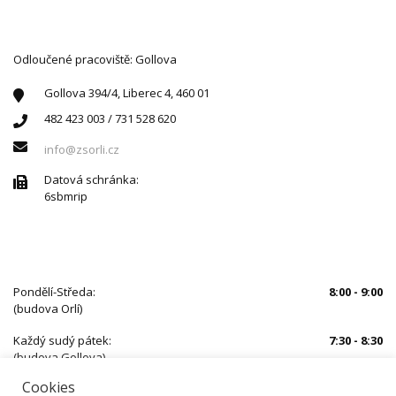
Odloučené pracoviště: Gollova
Gollova 394/4, Liberec 4, 460 01
482 423 003 / 731 528 620
info@zsorli.cz
Datová schránka:
6sbmrip
ÚŘEDNÍ HODINY
Pondělí-Středa:
8:00 - 9:00
(budova Orlí)
Každý sudý pátek:
7:30 - 8:30
(budova Gollova)
Cookies
Mimo uvedený čas je nutné se předem objednat