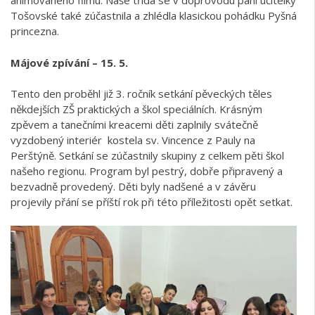
animovaného filmu. Naše třída se v doprovodu paní učitelky
Tošovské také zúčastnila a zhlédla klasickou pohádku Pyšná
princezna.
Májové zpívání –
15
. 5.
Tento den proběhl již 3. ročník setkání pěveckých těles
někdejších ZŠ praktických a škol speciálních. Krásným
zpěvem a tanečními kreacemi děti zaplnily svátečně
vyzdobený interiér kostela sv. Vincence z Pauly na
Perštýně. Setkání se zúčastnily skupiny z celkem pěti škol
našeho regionu. Program byl pestrý, dobře připravený a
bezvadně provedený. Děti byly nadšené a v závěru
projevily přání se příští rok při této příležitosti opět setkat.