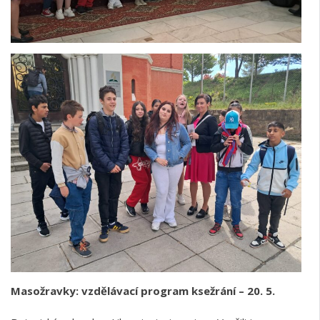
Masožravky
: vzdělávací program k
sežrání
– 20. 5.