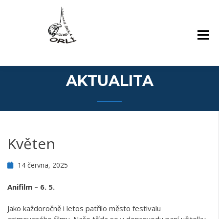
Přejít
Základní škola Orlí a odloučené pracoviště
ZÁKLADNÍ ŠKOLA,
k
Gollova
LIBEREC, ORLÍ 140/7,
obsahu
PŘÍSPĚVKOVÁ
webu
ORGANIZACE
AKTUALITA
Květen
14 června, 2025
Anifilm
– 6. 5.
Jako každoročně i letos patřilo město festivalu