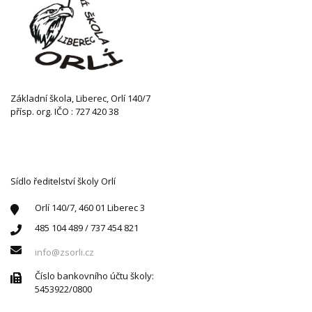
Základní škola, Liberec, Orlí 140/7
přísp. org. IČO : 727 420 38
KONTAKTUJTE NÁS
Sídlo ředitelství školy Orlí
Orlí 140/7, 460 01 Liberec 3
485 104 489 / 737 454 821
info@zsorli.cz
Číslo bankovního účtu školy:
5453922/0800