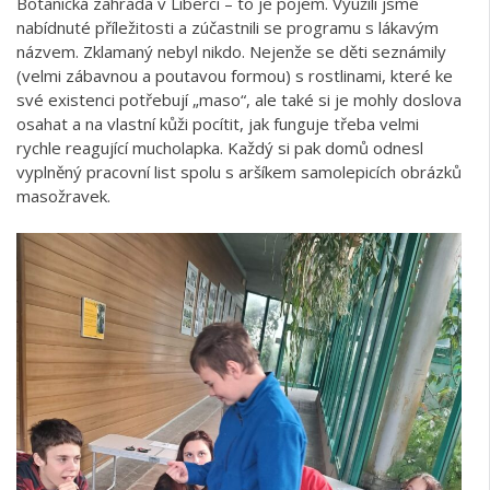
Botanická zahrada v Liberci – to je pojem. Využili jsme
nabídnuté příležitosti a zúčastnili se programu s lákavým
názvem. Zklamaný nebyl nikdo. Nejenže se děti seznámily
(velmi zábavnou a poutavou formou) s rostlinami, které ke
své existenci potřebují „maso“, ale také si je mohly doslova
osahat a na vlastní kůži pocítit, jak funguje třeba velmi
rychle reagující mucholapka. Každý si pak domů odnesl
vyplněný pracovní list spolu s aršíkem samolepicích obrázků
masožravek.