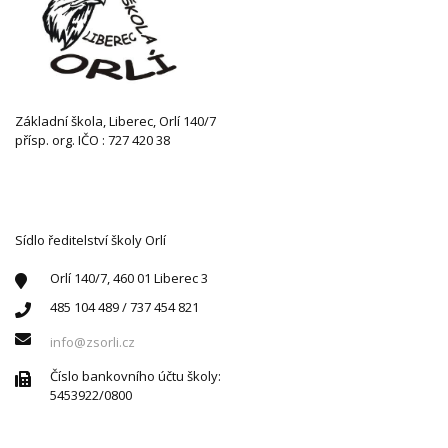
Základní škola, Liberec, Orlí 140/7
přísp. org. IČO : 727 420 38
KONTAKTUJTE NÁS
Sídlo ředitelství školy Orlí
Orlí 140/7, 460 01 Liberec 3
485 104 489 / 737 454 821
info@zsorli.cz
Číslo bankovního účtu školy:
5453922/0800