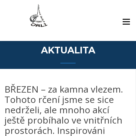
Přejít
Základní škola Orlí a odloučené pracoviště
ZÁKLADNÍ ŠKOLA,
k
Gollova
LIBEREC, ORLÍ 140/7,
obsahu
PŘÍSPĚVKOVÁ
webu
ORGANIZACE
AKTUALITA
BŘEZEN – za kamna vlezem.
Tohoto rčení jsme se sice
nedrželi, ale mnoho akcí
ještě probíhalo ve vnitřních
prostorách. Inspirováni