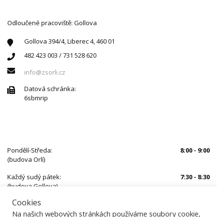
Odloučené pracoviště: Gollova
Gollova 394/4, Liberec 4, 460 01
482 423 003 / 731 528 620
info@zsorli.cz
Datová schránka:
6sbmrip
ÚŘEDNÍ HODINY
Pondělí-Středa:
8:00 - 9:00
(budova Orlí)
Každý sudý pátek:
7:30 - 8:30
(budova Gollova)
Cookies
Mimo uvedený čas je nutné se předem objednat
Na našich webových stránkách používáme soubory cookie,