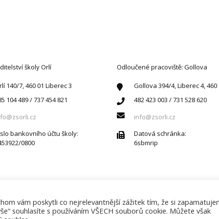
AKTUJTE NÁS
ditelství školy Orlí
Odloučené pracoviště: Gollova
rlí 140/7, 460 01 Liberec 3
Gollova 394/4, Liberec 4, 460
85 104 489 / 737 454 821
482 423 003 / 731 528 620
nfo@zsorli.cz
info@zsorli.cz
íslo bankovního účtu školy:
Datová schránka:
453922/0800
6sbmrip
om vám poskytli co nejrelevantnější zážitek tím, že si zapamatuj
 vše“ souhlasíte s používáním VŠECH souborů cookie. Můžete však
Základní škola