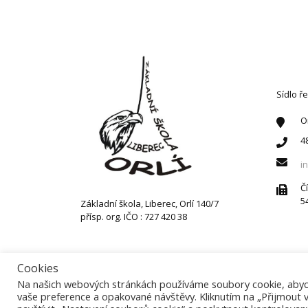
KONT
Sídlo ře
O
4
i
Č
5
Základní škola, Liberec, Orlí 140/7
přísp. org. IČO : 727 420 38
Cookies
Na našich webových stránkách používáme soubory cookie, abych
vaše preference a opakované návštěvy. Kliknutím na „Přijmout