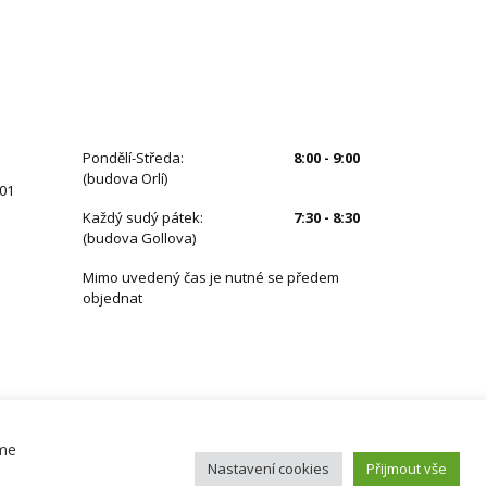
ÚŘEDNÍ HODINY
Pondělí-Středa:
8:00 - 9:00
(budova Orlí)
 01
Každý sudý pátek:
7:30 - 8:30
(budova Gollova)
Mimo uvedený čas je nutné se předem
objednat
eme
Nastavení cookies
Přijmout vše
ZŠ Speciální
Družina
Kontakt
Základní informace