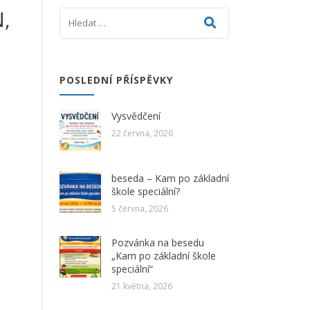
,
POSLEDNÍ PŘÍSPĚVKY
Vysvědčení
22 června, 2026
beseda – Kam po základní
škole speciální?
5 června, 2026
Pozvánka na besedu
„Kam po základní škole
speciální“
21 května, 2026