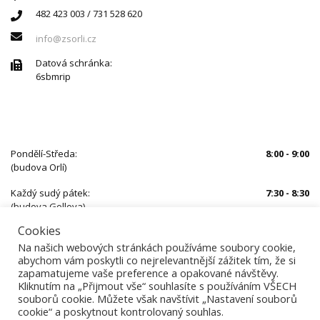
482 423 003 / 731 528 620
info@zsorli.cz
Datová schránka:
6sbmrip
ÚŘEDNÍ HODINY
Pondělí-Středa:
8:00 - 9:00
(budova Orlí)
Každý sudý pátek:
7:30 - 8:30
(budova Gollova)
Cookies
Mimo uvedený čas je nutné se předem objednat
Na našich webových stránkách používáme soubory cookie,
abychom vám poskytli co nejrelevantnější zážitek tím, že si
zapamatujeme vaše preference a opakované návštěvy.
Kliknutím na „Přijmout vše“ souhlasíte s používáním VŠECH
souborů cookie. Můžete však navštívit „Nastavení souborů
cookie“ a poskytnout kontrolovaný souhlas.