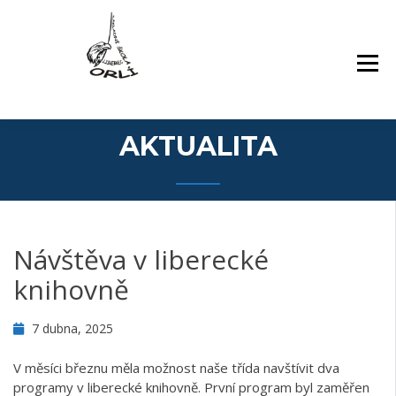
Přejít
Základní škola Orlí a odloučené pracoviště
ZÁKLADNÍ ŠKOLA,
k
Gollova
LIBEREC, ORLÍ 140/7,
obsahu
PŘÍSPĚVKOVÁ
webu
ORGANIZACE
AKTUALITA
Návštěva v liberecké
knihovně
7 dubna, 2025
V měsíci březnu měla možnost naše třída navštívit dva
programy v liberecké knihovně. První program byl zaměřen