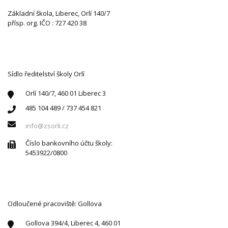
Základní škola, Liberec, Orlí 140/7
přísp. org. IČO : 727 420 38
KONTAKTUJTE NÁS
Sídlo ředitelství školy Orlí
Orlí 140/7, 460 01 Liberec 3
485 104 489 / 737 454 821
info@zsorli.cz
Číslo bankovního účtu školy:
5453922/0800
Odloučené pracoviště: Gollova
Gollova 394/4, Liberec 4, 460 01