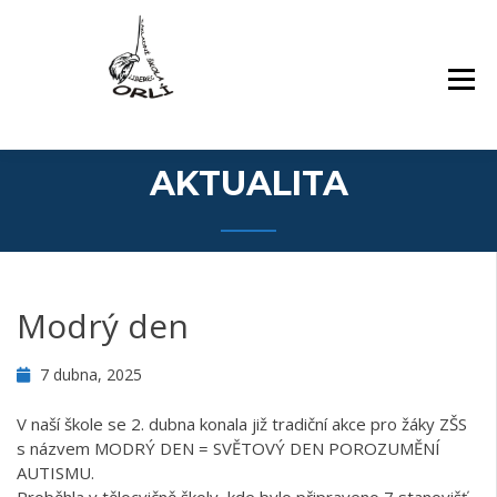
Přejít
Základní škola Orlí a odloučené pracoviště
ZÁKLADNÍ ŠKOLA,
k
Gollova
LIBEREC, ORLÍ 140/7,
obsahu
PŘÍSPĚVKOVÁ
webu
ORGANIZACE
AKTUALITA
Modrý den
7 dubna, 2025
V naší škole se 2. dubna konala již tradiční akce pro žáky ZŠS
s názvem MODRÝ DEN = SVĚTOVÝ DEN POROZUMĚNÍ
AUTISMU.
Proběhla v tělocvičně školy, kde bylo připraveno 7 stanovišť