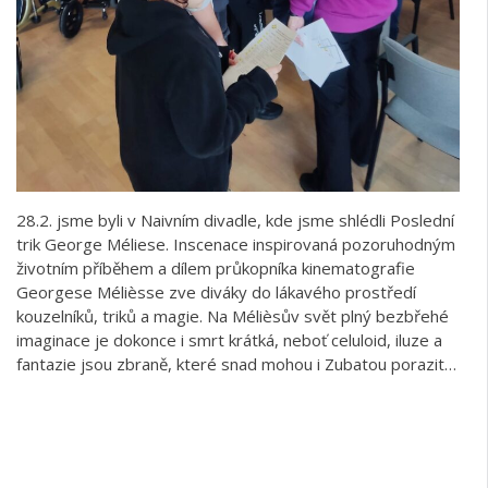
28.2. jsme byli v Naivním divadle, kde jsme shlédli Poslední
trik George Méliese. Inscenace inspirovaná pozoruhodným
životním příběhem a dílem průkopníka kinematografie
Georgese Mélièsse zve diváky do lákavého prostředí
kouzelníků, triků a magie. Na Mélièsův svět plný bezbřehé
imaginace je dokonce i smrt krátká, neboť celuloid, iluze a
fantazie jsou zbraně, které snad mohou i Zubatou porazit…