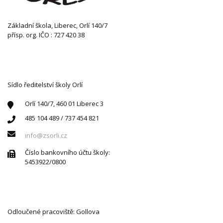
Základní škola, Liberec, Orlí 140/7
přísp. org. IČO : 727 420 38
KONTAKTUJTE NÁS
Sídlo ředitelství školy Orlí
Orlí 140/7, 460 01 Liberec 3
485 104 489 / 737 454 821
info@zsorli.cz
Číslo bankovního účtu školy:
5453922/0800
Odloučené pracoviště: Gollova