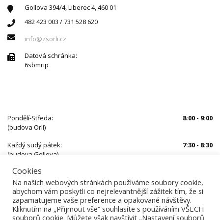
Gollova 394/4, Liberec 4, 460 01
482 423 003 / 731 528 620
info@zsorli.cz
Datová schránka:
6sbmrip
ÚŘEDNÍ HODINY
Pondělí-Středa:
8:00 - 9:00
(budova Orlí)
Každý sudý pátek:
7:30 - 8:30
(budova Gollova)
Cookies
Mimo uvedený čas je nutné se předem objednat
Na našich webových stránkách používáme soubory cookie,
abychom vám poskytli co nejrelevantnější zážitek tím, že si
zapamatujeme vaše preference a opakované návštěvy.
Kliknutím na „Přijmout vše“ souhlasíte s používáním VŠECH
souborů cookie. Můžete však navštívit „Nastavení souborů