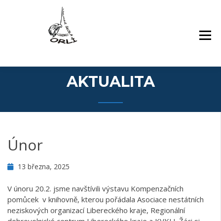
Přejít
Základní škola Orlí a odloučené pracoviště
ZÁKLADNÍ ŠKOLA,
k
Gollova
LIBEREC, ORLÍ 140/7,
obsahu
PŘÍSPĚVKOVÁ
webu
ORGANIZACE
AKTUALITA
Únor
13 března, 2025
V únoru 20.2. jsme navštívili výstavu Kompenzačních
pomůcek v knihovně, kterou pořádala Asociace nestátních
neziskových organizací Libereckého kraje, Regionální
dobrovolnické centrum Libereckého kraje a KVKLI. Žáci si