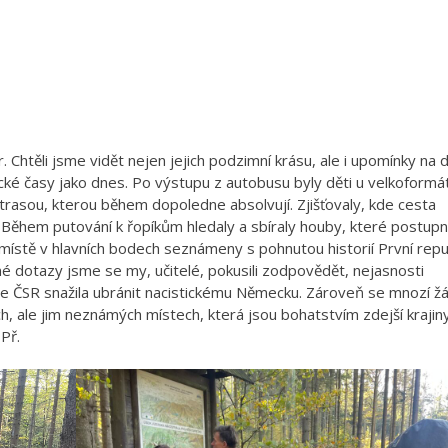
r. Chtěli jsme vidět nejen jejich podzimní krásu, ale i upomínky na 
ylické časy jako dnes. Po výstupu z autobusu byly děti u velkoform
asou, kterou během dopoledne absolvují. Zjišťovaly, kde cesta
t. Během putování k řopíkům hledaly a sbíraly houby, které postupn
na místě v hlavních bodech seznámeny s pohnutou historií První repu
etné dotazy jsme se my, učitelé, pokusili zodpovědět, nejasnosti
 se ČSR snažila ubránit nacistickému Německu. Zároveň se mnozí žá
ch, ale jim neznámých místech, která jsou bohatstvím zdejší krajiny
Př.