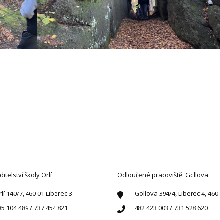
AKTUJTE NÁS
ditelství školy Orlí
Odloučené pracoviště: Gollova
rlí 140/7, 460 01 Liberec 3
Gollova 394/4, Liberec 4, 460
85 104 489 / 737 454 821
482 423 003 / 731 528 620