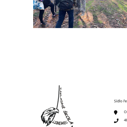
KONT
Sídlo ře
O
4