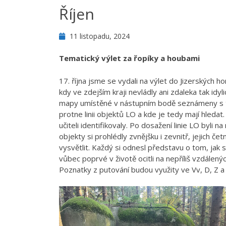
Říjen
11 listopadu, 2024
Tematický výlet za řopíky a houbami
17. října jsme se vydali na výlet do Jizerských ho
kdy ve zdejším kraji nevládly ani zdaleka tak id
mapy umístěné v nástupním bodě seznámeny s tr
protne linii objektů LO a kde je tedy mají hleda
učiteli identifikovaly. Po dosažení linie LO byli 
objekty si prohlédly zvnějšku i zevnitř, jejich č
vysvětlit. Každý si odnesl představu o tom, jak
vůbec poprvé v životě ocitli na nepříliš vzdálený
Poznatky z putování budou využity ve Vv, D, Z a 