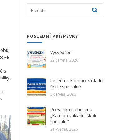
POSLEDNÍ PŘÍSPĚVKY
dobu,
Vysvědčení
átové
22 června, 2026
ě s
bliky,
beseda – Kam po základní
škole speciální?
ci
5 června, 2026
.
Pozvánka na besedu
„Kam po základní škole
speciální“
21 května, 2026