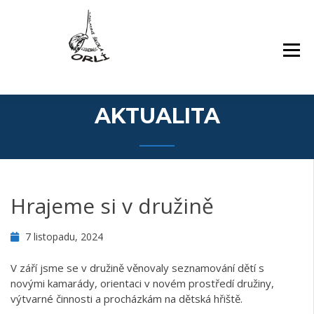
Přejít
Základní škola Orlí a odloučené pracoviště
ZÁKLADNÍ ŠKOLA,
k
Gollova
LIBEREC, ORLÍ 140/7,
obsahu
PŘÍSPĚVKOVÁ
webu
ORGANIZACE
AKTUALITA
Hrajeme si v družině
7 listopadu, 2024
V září jsme se v družině věnovaly seznamování dětí s
novými kamarády, orientaci v novém prostředí družiny,
výtvarné činnosti a procházkám na dětská hřiště.