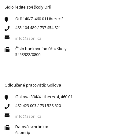
Sídlo ředitelství školy Orlí
Orlí 140/7, 460 01 Liberec 3
485 104 489 / 737 454 821
info@zsorli.cz
Číslo bankovního účtu školy:
5453922/0800
Odloučené pracoviště: Gollova
Gollova 394/4, Liberec 4, 460 01
482 423 003 / 731 528 620
info@zsorli.cz
Datová schránka:
6sbmrip