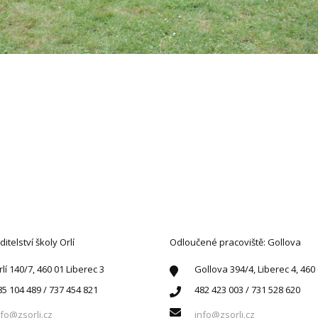
AKTUJTE NÁS
ditelství školy Orlí
Odloučené pracoviště: Gollova
rlí 140/7, 460 01 Liberec 3
Gollova 394/4, Liberec 4, 460
85 104 489 / 737 454 821
482 423 003 / 731 528 620
nfo@zsorli.cz
info@zsorli.cz