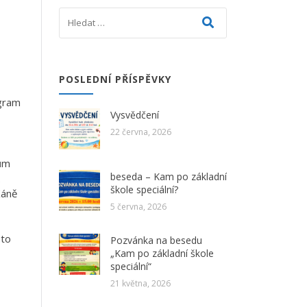
POSLEDNÍ PŘÍSPĚVKY
ogram
Vysvědčení
22 června, 2026
kům
beseda – Kam po základní
.
škole speciální?
Káně
5 června, 2026
oto
Pozvánka na besedu
„Kam po základní škole
speciální“
21 května, 2026