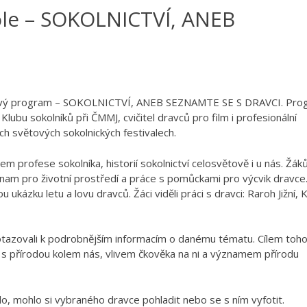
le – SOKOLNICTVÍ, ANEB
I
žitkový program – SOKOLNICTVÍ, ANEB SEZNAMTE SE S DRAVCI. Pr
 Klubu sokolníků při ČMMJ, cvičitel dravců pro film i profesionální
ch světových sokolnických festivalech.
em profese sokolníka, historií sokolnictví celosvětově i u nás. Žá
ýznam pro životní prostředí a práce s pomůckami pro výcvik dravce
kázku letu a lovu dravců. Žáci viděli práci s dravci: Raroh Jižní, 
dotazovali k podrobnějším informacím o danému tématu. Cílem toh
s přírodou kolem nás, vlivem čkověka na ni a významem přírodu
o, mohlo si vybraného dravce pohladit nebo se s ním vyfotit.