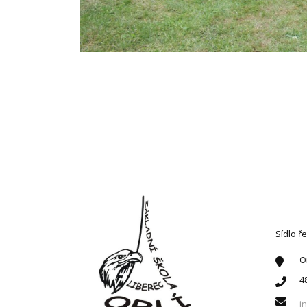
KONT
Sídlo ře
O
4
i