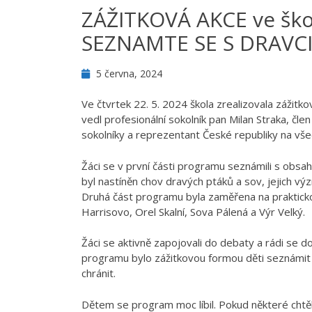
ZÁŽITKOVÁ AKCE ve ško
SEZNAMTE SE S DRAVC
5 června, 2024
Ve čtvrtek 22. 5. 2024 škola zrealizovala zá
vedl profesionální sokolník pan Milan Straka, člen
sokolníky a reprezentant České republiky na vše
Žáci se v první části programu seznámili s obsah
byl nastíněn chov dravých ptáků a sov, jejich v
Druhá část programu byla zaměřena na praktickou u
Harrisovo, Orel Skalní, Sova Pálená a Výr Velký.
Žáci se aktivně zapojovali do debaty a rádi se 
programu bylo zážitkovou formou děti seznámit 
chránit.
Dětem se program moc líbil. Pokud některé chtěl