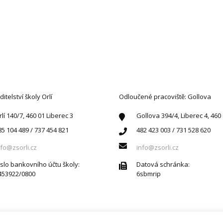
AKTUJTE NÁS
ditelství školy Orlí
Odloučené pracoviště: Gollova
rlí 140/7, 460 01 Liberec 3
Gollova 394/4, Liberec 4, 460
85 104 489 / 737 454 821
482 423 003 / 731 528 620
nfo@zsorli.cz
info@zsorli.cz
íslo bankovního účtu školy:
Datová schránka:
453922/0800
6sbmrip