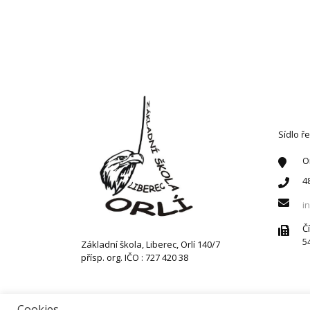
KONT
Sídlo ře
O
4
i
Č
5
Základní škola, Liberec, Orlí 140/7
přísp. org. IČO : 727 420 38
Cookies