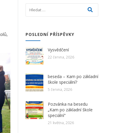
olů,
POSLEDNÍ PŘÍSPĚVKY
Vysvědčení
22 června, 2026
beseda – Kam po základní
škole speciální?
5 června, 2026
Pozvánka na besedu
„Kam po základní škole
speciální“
21 května, 2026