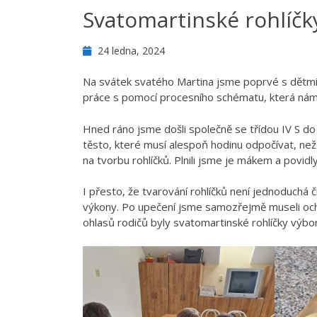
Svatomartinské rohlíčk
24 ledna, 2024
Na svátek svatého Martina jsme poprvé s dětmi 
práce s pomocí procesního schématu, která ná
Hned ráno jsme došli společně se třídou IV S d
těsto, které musí alespoň hodinu odpočívat, než 
na tvorbu rohlíčků. Plnili jsme je mákem a povidly
I přesto, že tvarování rohlíčků není jednoduchá č
výkony. Po upečení jsme samozřejmě museli ochut
ohlasů rodičů byly svatomartinské rohlíčky výbo