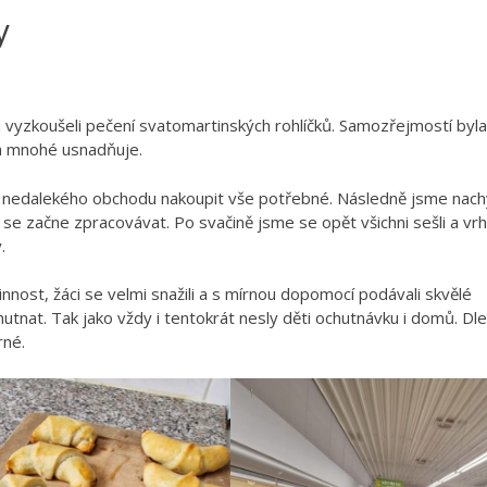
y
vyzkoušeli pečení svatomartinských rohlíčků. Samozřejmostí byla
m mnohé usnadňuje.
o nedalekého obchodu nakoupit vše potřebné. Následně jsme nachy
se začne zpracovávat. Po svačině jsme se opět všichni sešli a vrhl
.
innost, žáci se velmi snažili a s mírnou dopomocí podávali skvělé
nat. Tak jako vždy i tentokrát nesly děti ochutnávku i domů. Dle
rné.