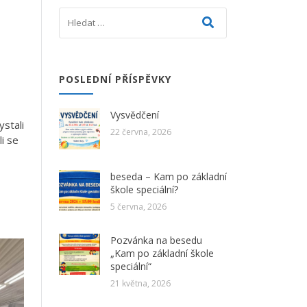
POSLEDNÍ PŘÍSPĚVKY
Vysvědčení
stali
22 června, 2026
i se
beseda – Kam po základní
škole speciální?
5 června, 2026
Pozvánka na besedu
„Kam po základní škole
speciální“
21 května, 2026