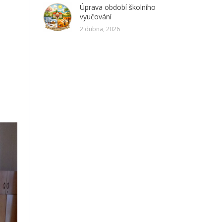
Úprava období školního
vyučování
2 dubna, 2026