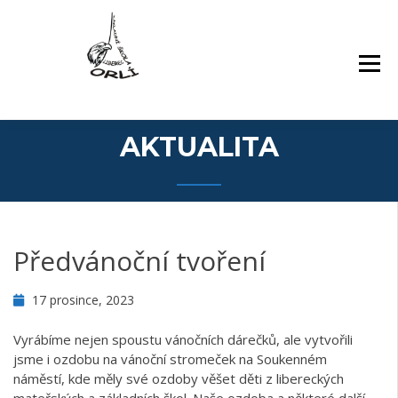
Přejít
Základní škola Orlí a odloučené pracoviště
ZÁKLADNÍ ŠKOLA,
k
Gollova
LIBEREC, ORLÍ 140/7,
obsahu
PŘÍSPĚVKOVÁ
webu
ORGANIZACE
AKTUALITA
Předvánoční tvoření
17 prosince, 2023
Vyrábíme nejen spoustu vánočních dárečků, ale vytvořili
jsme i ozdobu na vánoční stromeček na Soukenném
náměstí, kde měly své ozdoby věšet děti z libereckých
mateřských a základních škol. Naše ozdoba a některé další