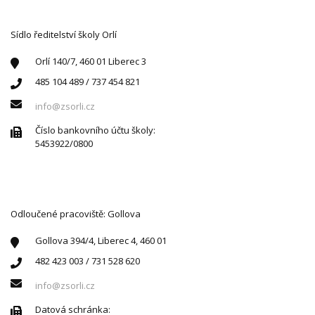
KONTAKTUJTE NÁS
Sídlo ředitelství školy Orlí
Orlí 140/7, 460 01 Liberec 3
485 104 489 / 737 454 821
info@zsorli.cz
Číslo bankovního účtu školy:
5453922/0800
Odloučené pracoviště: Gollova
Gollova 394/4, Liberec 4, 460 01
482 423 003 / 731 528 620
info@zsorli.cz
Datová schránka: