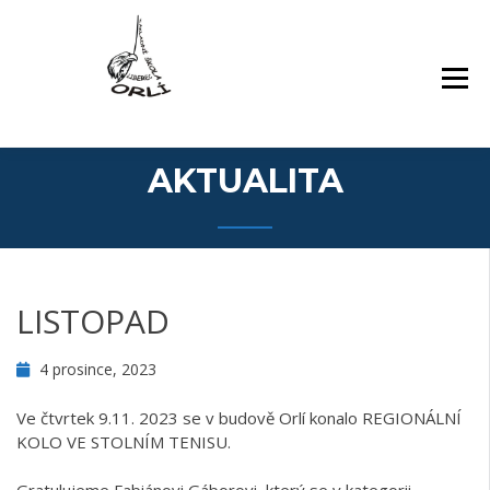
Přejít
Základní škola Orlí a odloučené pracoviště
ZÁKLADNÍ ŠKOLA,
k
Gollova
LIBEREC, ORLÍ 140/7,
obsahu
PŘÍSPĚVKOVÁ
webu
ORGANIZACE
AKTUALITA
LISTOPAD
4 prosince, 2023
Ve čtvrtek 9.11. 2023 se v budově Orlí konalo REGIONÁLNÍ
KOLO VE STOLNÍM TENISU.