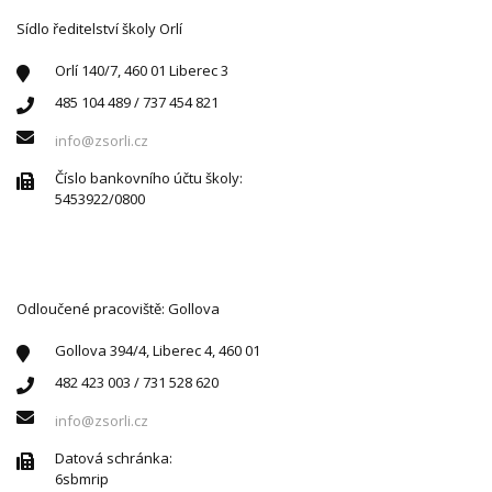
Sídlo ředitelství školy Orlí
Orlí 140/7, 460 01 Liberec 3
485 104 489 / 737 454 821
info@zsorli.cz
Číslo bankovního účtu školy:
5453922/0800
Odloučené pracoviště: Gollova
Gollova 394/4, Liberec 4, 460 01
482 423 003 / 731 528 620
info@zsorli.cz
Datová schránka:
6sbmrip