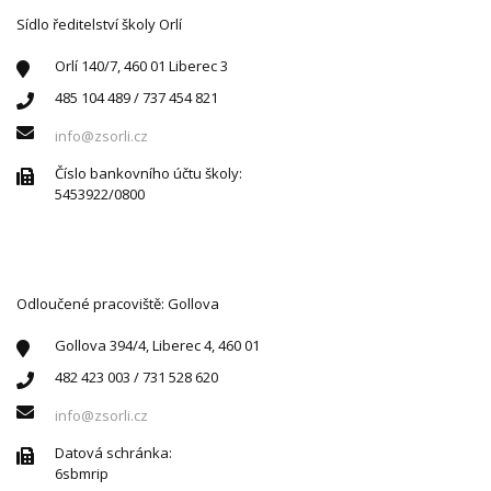
Sídlo ředitelství školy Orlí
Orlí 140/7, 460 01 Liberec 3
485 104 489 / 737 454 821
info@zsorli.cz
Číslo bankovního účtu školy:
5453922/0800
Odloučené pracoviště: Gollova
Gollova 394/4, Liberec 4, 460 01
482 423 003 / 731 528 620
info@zsorli.cz
Datová schránka:
6sbmrip