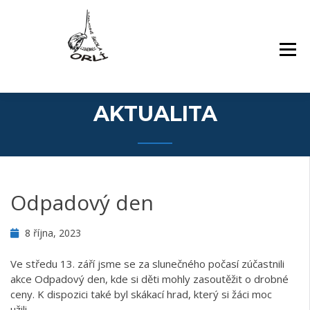
Přejít
Základní škola Orlí a odloučené pracoviště
ZÁKLADNÍ ŠKOLA,
k
Gollova
LIBEREC, ORLÍ 140/7,
obsahu
PŘÍSPĚVKOVÁ
webu
ORGANIZACE
AKTUALITA
Odpadový den
8 října, 2023
Ve středu 13. září jsme se za slunečného počasí zúčastnili
akce Odpadový den, kde si děti mohly zasoutěžit o drobné
ceny. K dispozici také byl skákací hrad, který si žáci moc
užili.