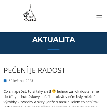
Přejít
Základní škola Orlí a odloučené pracoviště
ZÁKLADNÍ ŠKOLA,
k
Gollova
LIBEREC, ORLÍ 140/7,
obsahu
PŘÍSPĚVKOVÁ
webu
ORGANIZACE
AKTUALITA
PEČENÍ JE RADOST
30 května, 2023
Co si napečeš, to si taky sníš!
Jednou za rok dostaneme
do třídy ochutnávkový koš. Tentokrát v něm byly mléčné
výrobky – tvarohy a skiry. Jenže s námi a jídlem to není tak
jednoduché, a tak paní učitelka vymyslela, že tyto výrobky