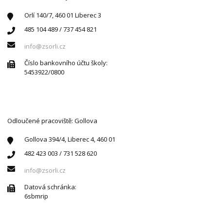
Orlí 140/7, 460 01 Liberec 3
485 104 489 / 737 454 821
info@zsorli.cz
Číslo bankovního účtu školy:
5453922/0800
Odloučené pracoviště: Gollova
Gollova 394/4, Liberec 4, 460 01
482 423 003 / 731 528 620
info@zsorli.cz
Datová schránka:
6sbmrip