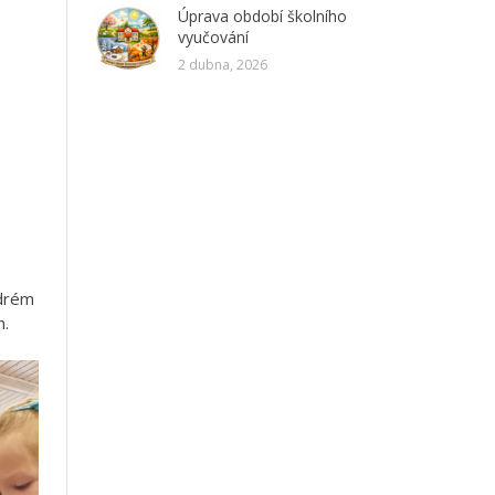
Úprava období školního
vyučování
2 dubna, 2026
odrém
n.