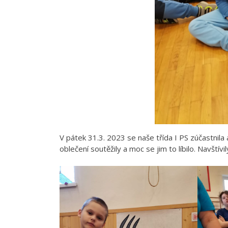
V pátek 31.3. 2023 se naše třída I PS zúčastnil
oblečení soutěžily a moc se jim to líbilo. Navští