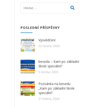
POSLEDNÍ PŘÍSPĚVKY
Vysvědčení
22 června, 2026
beseda – Kam po základní
škole speciální?
5 června, 2026
Pozvánka na besedu
„Kam po základní škole
speciální“
21 května, 2026