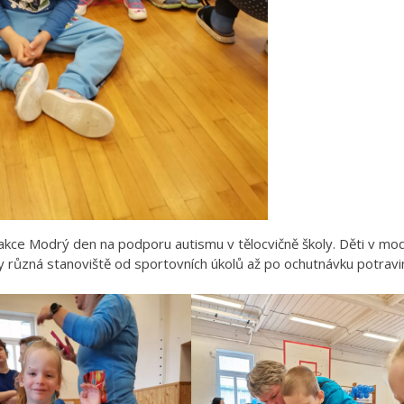
a akce Modrý den na podporu autismu v tělocvičně školy. Děti v m
vily různá stanoviště od sportovních úkolů až po ochutnávku potravi