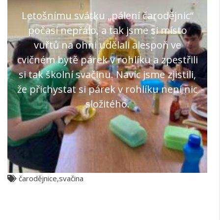
Letošnímu svátku „pálení čarodějnic“
počasí nepřálo, a tak jsme si místo
vuřtů na ohni udělali alespoň ve
cvičném bytě párek v rohlíku a zpestřili
si tak školní svačinu. Navíc jsme zjistili,
že přichystat si párek v rohlíku není nic
složitého.
čarodějnice
,
svačina