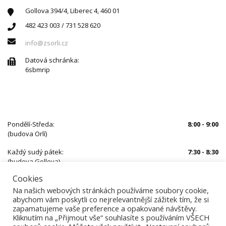
Gollova 394/4, Liberec 4, 460 01
482 423 003 / 731 528 620
info@zsorli.cz
Datová schránka:
6sbmrip
ÚŘEDNÍ HODINY
Pondělí-Středa:
8:00 - 9:00
(budova Orlí)
Každý sudý pátek:
7:30 - 8:30
(budova Gollova)
Cookies
Mimo uvedený čas je nutné se předem objednat
Na našich webových stránkách používáme soubory cookie,
abychom vám poskytli co nejrelevantnější zážitek tím, že si
zapamatujeme vaše preference a opakované návštěvy.
Kliknutím na „Přijmout vše“ souhlasíte s používáním VŠECH