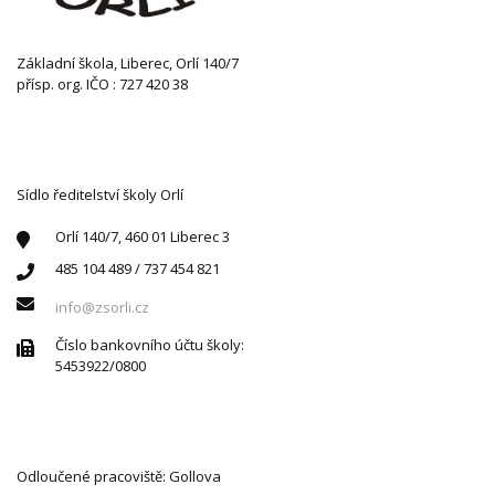
Základní škola, Liberec, Orlí 140/7
přísp. org. IČO : 727 420 38
KONTAKTUJTE NÁS
Sídlo ředitelství školy Orlí
Orlí 140/7, 460 01 Liberec 3
485 104 489 / 737 454 821
info@zsorli.cz
Číslo bankovního účtu školy:
5453922/0800
Odloučené pracoviště: Gollova