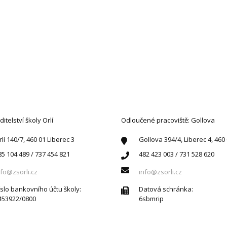
AKTUJTE NÁS
ditelství školy Orlí
Odloučené pracoviště: Gollova
rlí 140/7, 460 01 Liberec 3
Gollova 394/4, Liberec 4, 460
85 104 489 / 737 454 821
482 423 003 / 731 528 620
nfo@zsorli.cz
info@zsorli.cz
íslo bankovního účtu školy:
Datová schránka:
453922/0800
6sbmrip