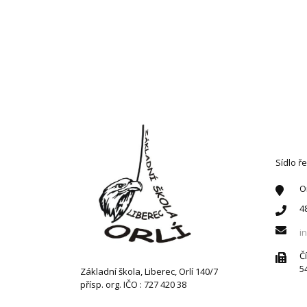
KONT
Sídlo ře
O
4
i
Č
5
Základní škola, Liberec, Orlí 140/7
přísp. org. IČO : 727 420 38