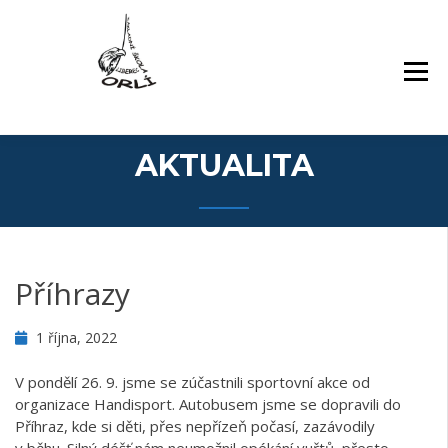
Přejít
Základní škola Orlí a odloučené pracoviště
ZÁKLADNÍ ŠKOLA,
k
Gollova
LIBEREC, ORLÍ 140/7,
obsahu
PŘÍSPĚVKOVÁ
webu
ORGANIZACE
AKTUALITA
Příhrazy
1 října, 2022
V pondělí 26. 9. jsme se zúčastnili sportovní akce od
organizace Handisport. Autobusem jsme se dopravili do
Příhraz, kde si děti, přes nepřízeň počasí, zazávodily
v běhu. Silný déšť nám neumožnil opékání vuřtů, přesto