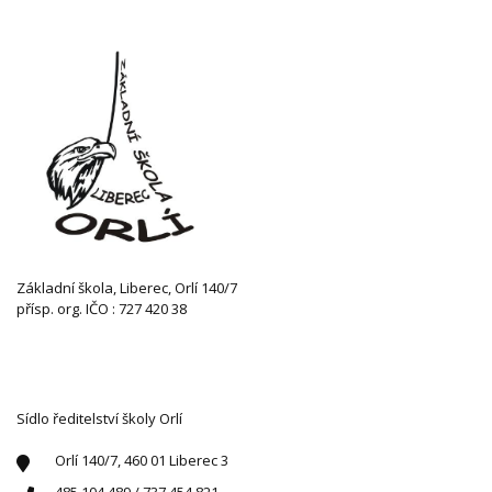
Základní škola, Liberec, Orlí 140/7
přísp. org. IČO : 727 420 38
KONTAKTUJTE NÁS
Sídlo ředitelství školy Orlí
Orlí 140/7, 460 01 Liberec 3
485 104 489 / 737 454 821