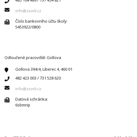
info@zsorli.cz
Číslo bankovního účtu školy:
5453922/0800
Odloučené pracoviště: Gollova
Gollova 394/4, Liberec 4, 460 01
482 423 003 / 731 528 620
info@zsorli.cz
Datová schránka:
6sbmrip
ÚŘEDNÍ HODINY