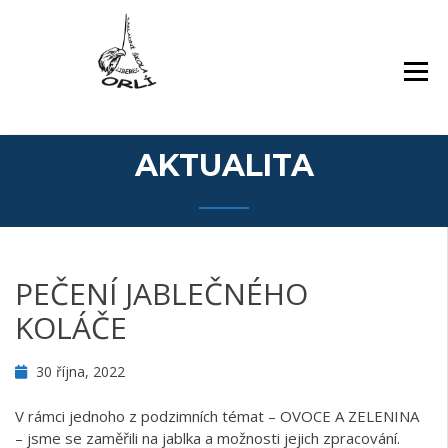
Přejít
Základní škola Orlí a odloučené pracoviště
ZÁKLADNÍ ŠKOLA,
k
Gollova
LIBEREC, ORLÍ 140/7,
obsahu
PŘÍSPĚVKOVÁ
webu
ORGANIZACE
AKTUALITA
PEČENÍ JABLEČNÉHO
KOLÁČE
30 října, 2022
V rámci jednoho z podzimních témat – OVOCE A ZELENINA
– jsme se zaměřili na jablka a možnosti jejich zpracování.