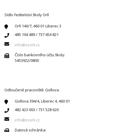
KONTAKTUJTE NÁS
Sídlo ředitelství školy Orlí
Orlí 140/7, 460 01 Liberec 3
485 104 489 / 737 454 821
info@zsorli.cz
Číslo bankovního účtu školy:
5453922/0800
Odloučené pracoviště: Gollova
Gollova 394/4, Liberec 4, 460 01
482 423 003 / 731 528 620
info@zsorli.cz
Datová schránka: