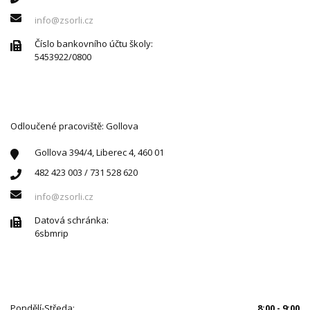
info@zsorli.cz
Číslo bankovního účtu školy:
5453922/0800
Odloučené pracoviště: Gollova
Gollova 394/4, Liberec 4, 460 01
482 423 003 / 731 528 620
info@zsorli.cz
Datová schránka:
6sbmrip
ÚŘEDNÍ HODINY
Pondělí-Středa:
8:00 - 9:00