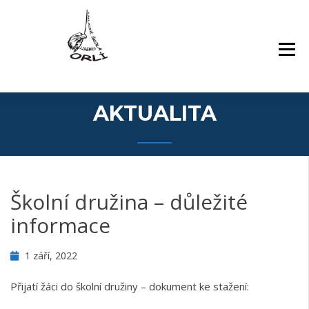
Přejít
Základní škola Orlí a odloučené pracoviště
ZÁKLADNÍ ŠKOLA,
k
Gollova
LIBEREC, ORLÍ 140/7,
obsahu
PŘÍSPĚVKOVÁ
webu
ORGANIZACE
AKTUALITA
Školní družina – důležité
informace
1 září, 2022
Přijatí žáci do školní družiny – dokument ke stažení: