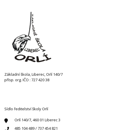
Základní škola, Liberec, Orlí 140/7
přísp. org. IČO : 727 420 38
KONTAKTUJTE NÁS
Sídlo ředitelství školy Orlí
Orlí 140/7, 460 01 Liberec 3
485 104 489 / 737 454 821