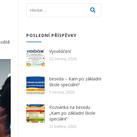
á
POSLEDNÍ PŘÍSPĚVKY
světě
Vysvědčení
22 června, 2026
beseda – Kam po základní
škole speciální?
5 června, 2026
Pozvánka na besedu
„Kam po základní škole
speciální“
21 května, 2026