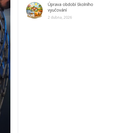
Úprava období školního
vyučování
2 dubna, 2026