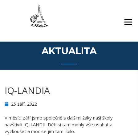
Přejít
Základní škola Orlí a odloučené pracoviště
ZÁKLADNÍ ŠKOLA,
k
Gollova
LIBEREC, ORLÍ 140/7,
obsahu
PŘÍSPĚVKOVÁ
webu
ORGANIZACE
AKTUALITA
IQ-LANDIA
25 září, 2022
V měsíci září jsme společně s dalšími žáky naší školy
navštívili IQ-LANDII. Děti si tam mohly vše osahat a
vyzkoušet a moc se jim tam líbilo.