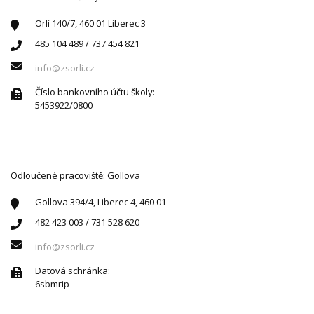
Orlí 140/7, 460 01 Liberec 3
485 104 489 / 737 454 821
info@zsorli.cz
Číslo bankovního účtu školy:
5453922/0800
Odloučené pracoviště: Gollova
Gollova 394/4, Liberec 4, 460 01
482 423 003 / 731 528 620
info@zsorli.cz
Datová schránka:
6sbmrip