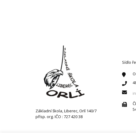
KONT
Sídlo ře
O
4
i
Č
5
Základní škola, Liberec, Orlí 140/7
přísp. org. IČO : 727 420 38