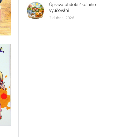
Úprava období školního
vyučování
2 dubna, 2026