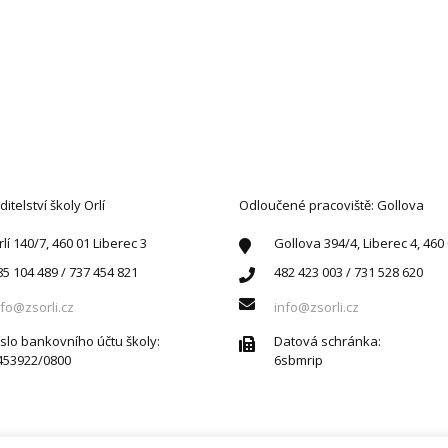
AKTUJTE NÁS
ditelství školy Orlí
Odloučené pracoviště: Gollova
rlí 140/7, 460 01 Liberec 3
Gollova 394/4, Liberec 4, 460
85 104 489 / 737 454 821
482 423 003 / 731 528 620
nfo@zsorli.cz
info@zsorli.cz
íslo bankovního účtu školy:
Datová schránka:
453922/0800
6sbmrip