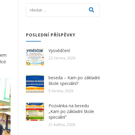
a
POSLEDNÍ PŘÍSPĚVKY
Vysvědčení
ndem
22 června, 2026
lce
beseda – Kam po základní
škole speciální?
5 června, 2026
Pozvánka na besedu
„Kam po základní škole
speciální“
21 května, 2026