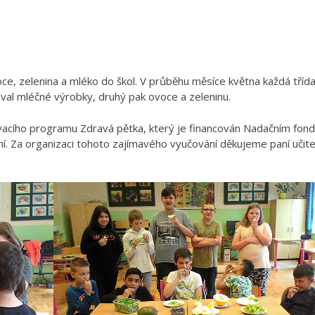
oce, zelenina a mléko do škol. V průběhu měsíce května každá tříd
val mléčné výrobky, druhý pak ovoce a zeleninu.
lávacího programu Zdravá pětka, který je financován Nadačním fo
í. Za organizaci tohoto zajímavého vyučování děkujeme paní učite