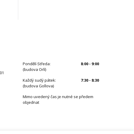
ÚŘEDNÍ HODINY
Pondělí-Středa:
8:00 - 9:00
(budova Orlí)
 01
Každý sudý pátek:
7:30 - 8:30
(budova Gollova)
Mimo uvedený čas je nutné se předem
objednat