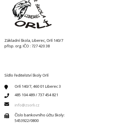
Základní škola, Liberec, Orlí 140/7
přísp. org. IČO : 727 420 38
KONTAKTUJTE NÁS
Sídlo ředitelství školy Orlí
Orlí 140/7, 460 01 Liberec 3
485 104 489 / 737 454 821
info@zsorli.cz
Číslo bankovního účtu školy:
5453922/0800