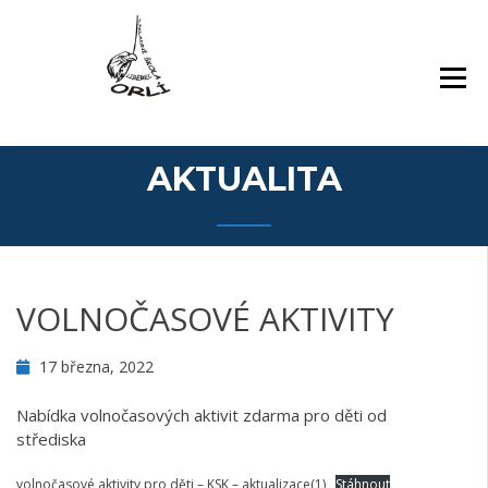
Přejít
Základní škola Orlí a odloučené pracoviště
ZÁKLADNÍ ŠKOLA,
k
Gollova
LIBEREC, ORLÍ 140/7,
obsahu
PŘÍSPĚVKOVÁ
webu
ORGANIZACE
AKTUALITA
VOLNOČASOVÉ AKTIVITY
17 března, 2022
Nabídka volnočasových aktivit zdarma pro děti od
střediska
volnočasové aktivity pro děti – KSK – aktualizace(1)
Stáhnout