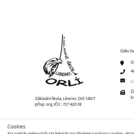
KONT
Sídlo ře
O
4
i
Č
5
Základní škola, Liberec, Orlí 140/7
přísp. org. IČO : 727 420 38
Cookies
Na našich webových stránkách používáme soubory cookie, abych