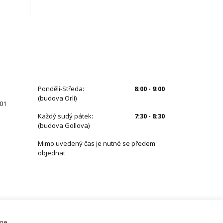
ÚŘEDNÍ HODINY
Pondělí-Středa:
8:00 - 9:00
(budova Orlí)
 01
Každý sudý pátek:
7:30 - 8:30
(budova Gollova)
Mimo uvedený čas je nutné se předem
objednat
eme