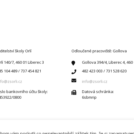
AKTUJTE NÁS
ditelství školy Orlí
Odloučené pracoviště: Gollova
rlí 140/7, 460 01 Liberec 3
Gollova 394/4, Liberec 4, 460
85 104 489 / 737 454 821
482 423 003 / 731 528 620
nfo@zsorli.cz
info@zsorli.cz
íslo bankovního účtu školy:
Datová schránka:
453922/0800
6sbmrip
om vám poskytli co nejrelevantnější zážitek tím, že si zapamatuj