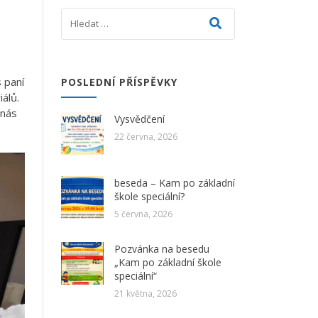
 paní
POSLEDNÍ PŘÍSPĚVKY
álů.
 nás
Vysvědčení
22 června, 2026
beseda – Kam po základní
škole speciální?
5 června, 2026
Pozvánka na besedu
„Kam po základní škole
speciální“
21 května, 2026