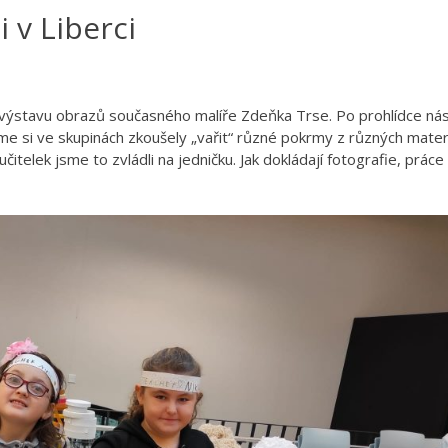
i v Liberci
i výstavu obrazů současného malíře Zdeňka Trse. Po prohlídce nás
e si ve skupinách zkoušely „vařit“ různé pokrmy z různých materi
itelek jsme to zvládli na jedničku. Jak dokládají fotografie, práce