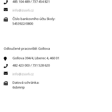
485 104 489 / 737 454 821
info@zsorli.cz
Číslo bankovního účtu školy:
5453922/0800
Odloučené pracoviště: Gollova
Gollova 394/4, Liberec 4, 460 01
482 423 003 / 731 528 620
info@zsorli.cz
Datová schránka:
6sbmrip
ÚŘEDNÍ HODINY