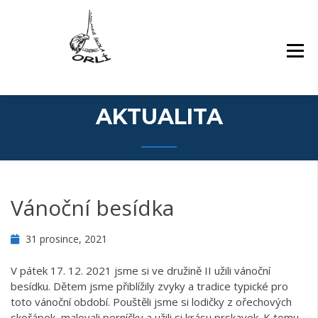
Přejít
Základní škola Orlí a odloučené pracoviště
ZÁKLADNÍ ŠKOLA,
k
Gollova
LIBEREC, ORLÍ 140/7,
obsahu
PŘÍSPĚVKOVÁ
webu
ORGANIZACE
AKTUALITA
Vánoční besídka
31 prosince, 2021
V pátek 17. 12. 2021 jsme si ve družině II užili vánoční
besídku. Dětem jsme přiblížily zvyky a tradice typické pro
toto vánoční období. Pouštěli jsme si lodičky z ořechových
skořápek, malovali perníčky a užili si krásu prskavek. K tomu