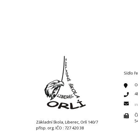
KONT
Sídlo ře
O
4
i
Č
5
Základní škola, Liberec, Orlí 140/7
přísp. org. IČO : 727 420 38