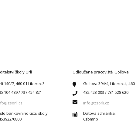
AKTUJTE NÁS
ditelství školy Orlí
Odloučené pracoviště: Gollova
rlí 140/7, 460 01 Liberec 3
Gollova 394/4, Liberec 4, 460
85 104 489 / 737 454 821
482 423 003 / 731 528 620
nfo@zsorli.cz
info@zsorli.cz
íslo bankovního účtu školy:
Datová schránka:
453922/0800
6sbmrip