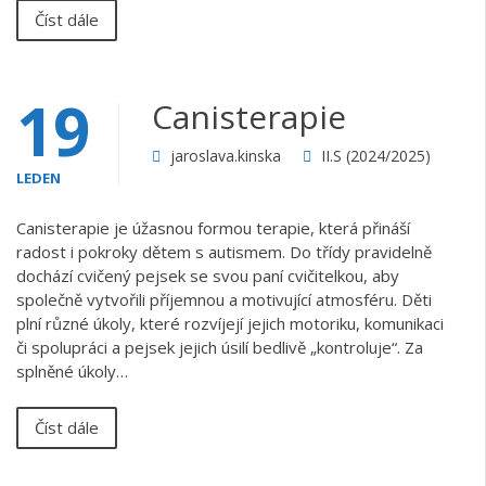
Číst dále
19
Canisterapie
jaroslava.kinska
II.S (2024/2025)
LEDEN
Canisterapie je úžasnou formou terapie, která přináší
radost i pokroky dětem s autismem. Do třídy pravidelně
dochází cvičený pejsek se svou paní cvičitelkou, aby
společně vytvořili příjemnou a motivující atmosféru. Děti
plní různé úkoly, které rozvíjejí jejich motoriku, komunikaci
či spolupráci a pejsek jejich úsilí bedlivě „kontroluje“. Za
splněné úkoly…
Číst dále