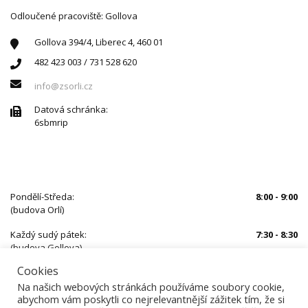
Odloučené pracoviště: Gollova
Gollova 394/4, Liberec 4, 460 01
482 423 003 / 731 528 620
info@zsorli.cz
Datová schránka:
6sbmrip
ÚŘEDNÍ HODINY
Pondělí-Středa:
8:00 - 9:00
(budova Orlí)
Každý sudý pátek:
7:30 - 8:30
(budova Gollova)
Cookies
Mimo uvedený čas je nutné se předem objednat
Na našich webových stránkách používáme soubory cookie,
abychom vám poskytli co nejrelevantnější zážitek tím, že si