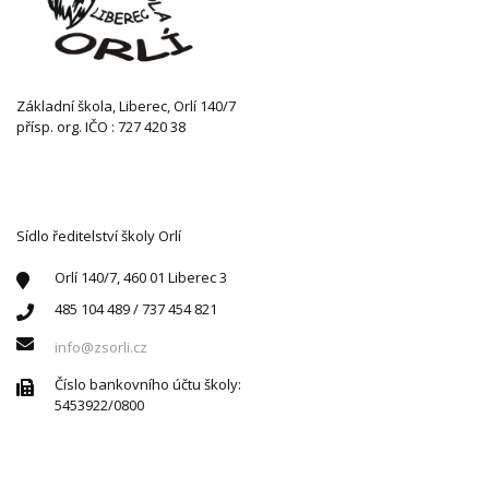
Základní škola, Liberec, Orlí 140/7
přísp. org. IČO : 727 420 38
KONTAKTUJTE NÁS
Sídlo ředitelství školy Orlí
Orlí 140/7, 460 01 Liberec 3
485 104 489 / 737 454 821
info@zsorli.cz
Číslo bankovního účtu školy:
5453922/0800