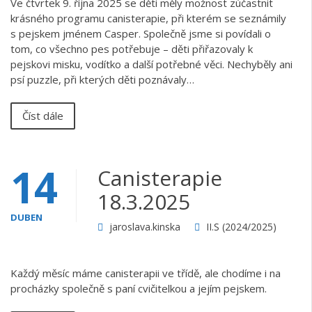
Ve čtvrtek 9. října 2025 se děti měly možnost zúčastnit
krásného programu canisterapie, při kterém se seznámily
s pejskem jménem Casper. Společně jsme si povídali o
tom, co všechno pes potřebuje – děti přiřazovaly k
pejskovi misku, vodítko a další potřebné věci. Nechyběly ani
psí puzzle, při kterých děti poznávaly…
Číst dále
14
Canisterapie
18.3.2025
DUBEN
jaroslava.kinska
II.S (2024/2025)
Každý měsíc máme canisterapii ve třídě, ale chodíme i na
procházky společně s paní cvičitelkou a jejím pejskem.