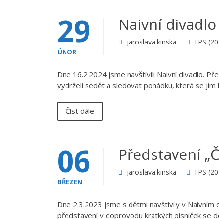
29
Naivní divadlo
jaroslava.kinska
I.PS (2
ÚNOR
Dne 16.2.2024 jsme navštívili Naivní divadlo. Pře
vydrželi sedět a sledovat pohádku, která se jim lí
Číst dále
06
Představení „Č
jaroslava.kinska
I.PS (2
BŘEZEN
Dne 2.3.2023 jsme s dětmi navštívily v Naivním 
představení v doprovodu krátkých písniček se dě