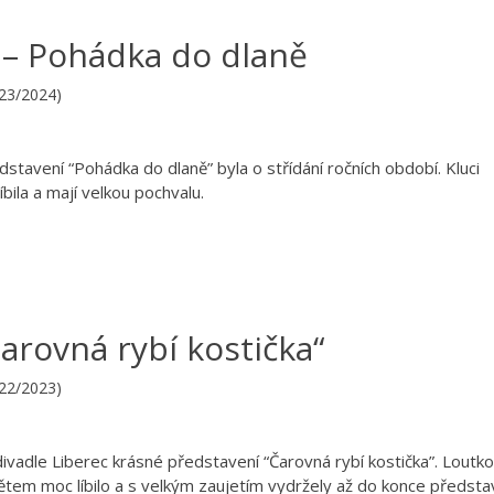
 – Pohádka do dlaně
023/2024)
dstavení “Pohádka do dlaně” byla o střídání ročních období. Kluci
bila a mají velkou pochvalu.
arovná rybí kostička“
022/2023)
divadle Liberec krásné představení “Čarovná rybí kostička”. Loutk
tem moc líbilo a s velkým zaujetím vydržely až do konce představ