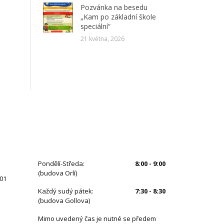
Pozvánka na besedu
„Kam po základní škole
speciální“
21 května, 2026
ÚŘEDNÍ HODINY
Pondělí-Středa:
8:00 - 9:00
(budova Orlí)
 01
Každý sudý pátek:
7:30 - 8:30
(budova Gollova)
Mimo uvedený čas je nutné se předem