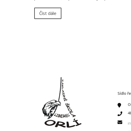
Číst dále
KONT
Sídlo ře
O
4
i