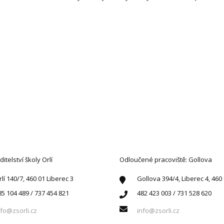
AKTUJTE NÁS
ditelství školy Orlí
Odloučené pracoviště: Gollova
rlí 140/7, 460 01 Liberec 3
Gollova 394/4, Liberec 4, 460
85 104 489 / 737 454 821
482 423 003 / 731 528 620
nfo@zsorli.cz
info@zsorli.cz