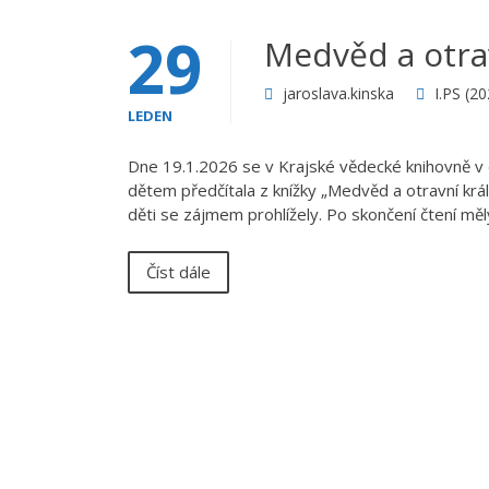
29
Medvěd a otrav
jaroslava.kinska
I.PS (2
LEDEN
Dne 19.1.2026 se v Krajské vědecké knihovně v d
dětem předčítala z knížky „Medvěd a otravní králíc
děti se zájmem prohlížely. Po skončení čtení mě
Číst dále