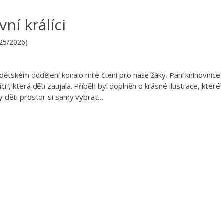
ní králíci
025/2026)
ětském oddělení konalo milé čtení pro naše žáky. Paní knihovnice
i“, která děti zaujala. Příběh byl doplněn o krásné ilustrace, které 
ly děti prostor si samy vybrat…