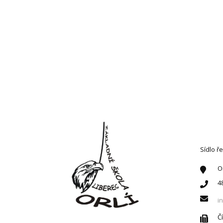
KONT
Sídlo ře
O
4
i
Č