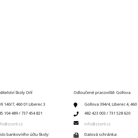
AKTUJTE NÁS
ditelství školy Orlí
Odloučené pracoviště: Gollova
rlí 140/7, 460 01 Liberec 3
Gollova 394/4, Liberec 4, 460
85 104 489 / 737 454 821
482 423 003 / 731 528 620
nfo@zsorli.cz
info@zsorli.cz
íslo bankovního účtu školy:
Datová schránka: