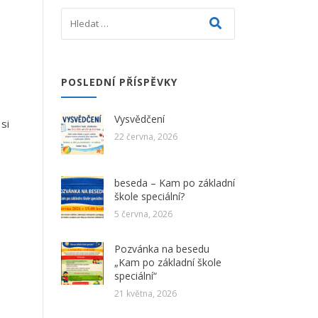
POSLEDNÍ PŘÍSPĚVKY
Vysvědčení
si
22 června, 2026
beseda – Kam po základní
škole speciální?
5 června, 2026
Pozvánka na besedu
„Kam po základní škole
speciální“
21 května, 2026