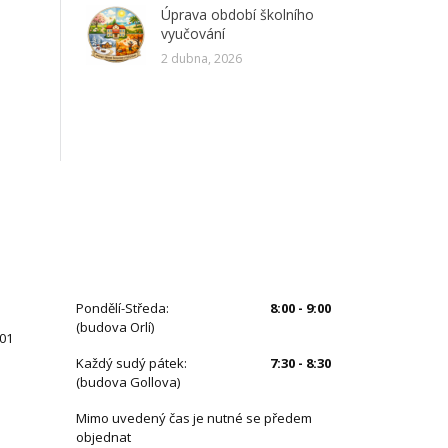
Úprava období školního
vyučování
2 dubna, 2026
ÚŘEDNÍ HODINY
Pondělí-Středa:
8:00 - 9:00
(budova Orlí)
 01
Každý sudý pátek:
7:30 - 8:30
(budova Gollova)
Mimo uvedený čas je nutné se předem
objednat