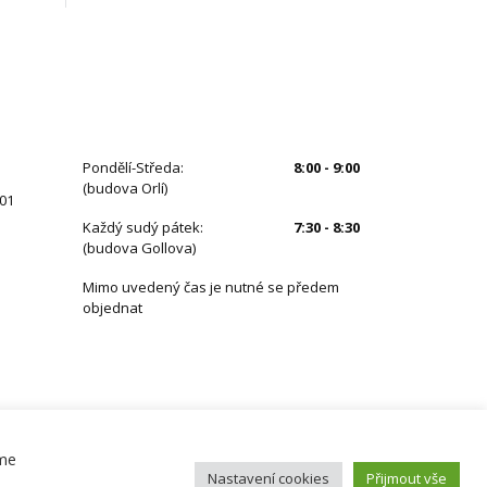
ÚŘEDNÍ HODINY
Pondělí-Středa:
8:00 - 9:00
(budova Orlí)
 01
Každý sudý pátek:
7:30 - 8:30
(budova Gollova)
Mimo uvedený čas je nutné se předem
objednat
eme
Nastavení cookies
Přijmout vše
ZŠ Speciální
Družina
Kontakt
Základní informace