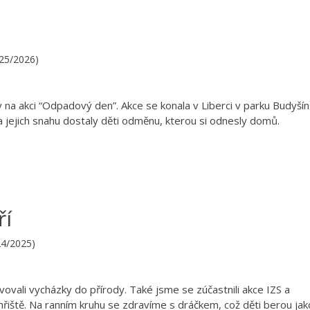
n
025/2026)
na akci “Odpadový den”. Akce se konala v Liberci v parku Budyšín
 Za jejich snahu dostaly děti odměnu, kterou si odnesly domů.
ří
024/2025)
ovali vycházky do přírody. Také jsme se zúčastnili akce IZS a
řiště. Na ranním kruhu se zdravíme s dráčkem, což děti berou jak