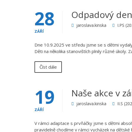
28
Odpadový de
jaroslava.kinska
I.PS (2
ZÁŘÍ
Dne 10.9.2025 ve středu jsme se s dětmi vydaly 
Děti na několika stanovištích plnily různé úkoly.
Číst dále
19
Naše akce v zá
jaroslava.kinska
II.S (2
ZÁŘÍ
V rámci adaptace s prvňáčky jsme s dětmi absolv
pravidelně chodíme v rámci vycházek na dětské h