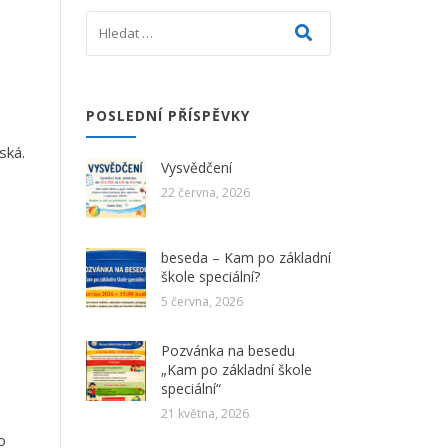
POSLEDNÍ PŘÍSPĚVKY
ská.
Vysvědčení
22 června, 2026
beseda – Kam po základní
škole speciální?
5 června, 2026
Pozvánka na besedu
„Kam po základní škole
speciální“
21 května, 2026
o