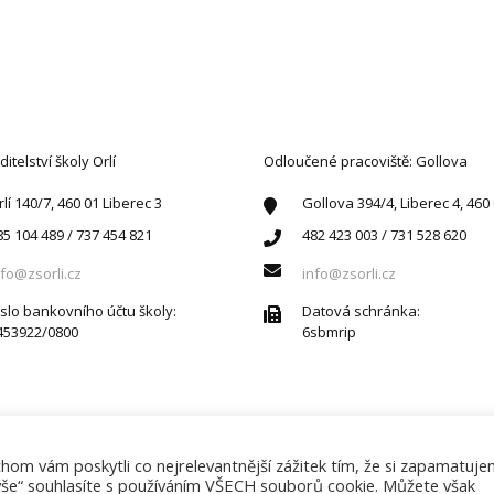
AKTUJTE NÁS
ditelství školy Orlí
Odloučené pracoviště: Gollova
rlí 140/7, 460 01 Liberec 3
Gollova 394/4, Liberec 4, 460
85 104 489 / 737 454 821
482 423 003 / 731 528 620
nfo@zsorli.cz
info@zsorli.cz
íslo bankovního účtu školy:
Datová schránka:
453922/0800
6sbmrip
om vám poskytli co nejrelevantnější zážitek tím, že si zapamatuj
 vše“ souhlasíte s používáním VŠECH souborů cookie. Můžete však
Základní škola