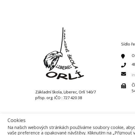
KONT
Sídlo ře
O
4
i
Č
5
Základní škola, Liberec, Orlí 140/7
přísp. org. IČO : 727 420 38
Cookies
Na našich webových stránkách používáme soubory cookie, abych
vaše preference a opakované návštěvy. Kliknutím na „Přijmout